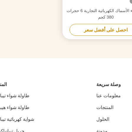
آلة شواء الأسماك الكهربائية التجارية 6 حجرات
380 كجم
احصل على أفضل سعر
وصلة سريعة
المن
معلومات عنا
طاولة شواء تيبا
المنتجات
طاولة شواء هيب
الحلول
شواية كهربائية تيبا
مدونة
جريل تيبانياك