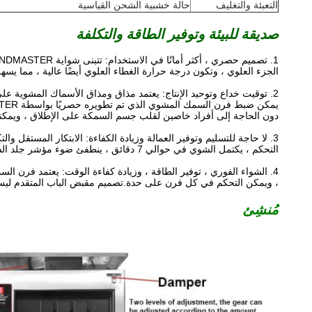
التعبئة والتغليف
حالة خشبية الشحن القياسية
صديقة للبيئة وتوفير الطاقة والتكلفة
الجزء العلوي ، وتكون درجة حرارة الغطاء العلوي أيضًا عالية ، مما ي
2. توقيت خداع وتوحيد الإنتاج: يعتمد مذاق ومذاق الأسماك المشوية على درجة حرارة وسرعة المعدات.ال
دون الحاجة إلى أفراد خاصين لقلب جسم السمكة على الإطلاق ، ويمكنه 
3. لا حاجة للتسليم وتوفير العمالة وزيادة الكفاءة: الابتكار المستقل والتكنولوجيا المتطورة!عملية شبيهة بالخداع دون قلب ، وفقًا لاحتياجات جلد السمك وتحميصه ، ودرجة حرارة ذكية
التحكم ، يكتمل الشوي في حوالي 7 دقائق ، ينطفئ ضوء مؤشر جلد السمك ، ويتم الانتهاء من السمك المشوي.
4. الشواء الفوري ، توفير الطاقة ، وزيادة كفاءة الوقت: يعتمد فرن
، ويمكن التحكم في كل فرن على حدة.تصميم مقبض الباب المتقدم ليس ساخ
مُنشِئ