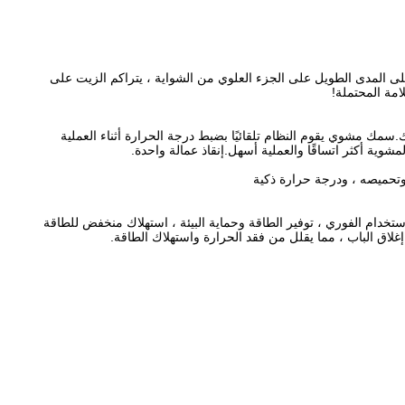
اً ، من أجل منع غطاء الدخان والمعدات على المدى الطويل على الجزء العلوي من الشواية ، يتراكم الزيت على
امة المحتملة!
تي يتطلبها الجزء الخلفي والماوس للأسماك.سمك مشوي يقوم النظام تلقائيًا بضبط درجة الحرارة أثناء العملية
ية أكثر اتساقًا والعملية أسهل.إنقاذ عمالة واحدة.
تخدام الفوري ، توفير الطاقة وحماية البيئة ، استهلاك منخفض للطاقة
لاق الباب ، مما يقلل من فقد الحرارة واستهلاك الطاقة.