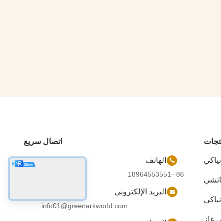
تجات
اتصال سريع
نياكي
الهاتف
86--18964553551
اتشي
البريد الإلكتروني
نياكي
info01@greenarkworld.com
ي غاز