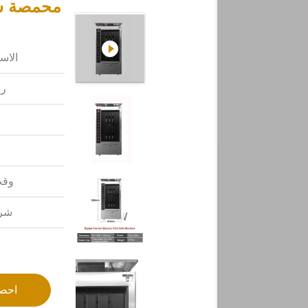
محمصة سمك
الاس
رق
وقت
شرو
احص