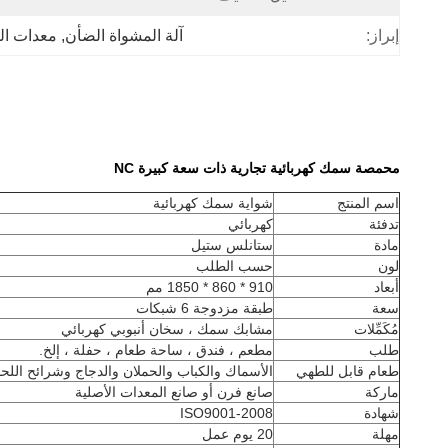
إبراز:
آلة المشواة الضأن
, 
معدات ال
محمصة سمك كهربائية تجارية ذات سعة كبيرة NC
اسم المنتج
شواية سمك كهربائية
تدفئة
كهربائي
مادة
ستانلس ستيل
لون
حسب الطلب
أبعاد
910 * 860 * 1850 مم
سعة
طبقة مزدوجة 6 شبكات
مُكَمِّلات
مشابك سمك ، سخان أنبوبي كهربائي
طلب
مطعم ، فندق ، ساحة طعام ، حفلة ، إلخ.
طعام قابل للطهي
الأسماك والكباب والحملان والدجاج وشرائح اللحم
ماركة
صانع فرن أو صانع المعدات الأصلية
شهادة
ISO9001-2008
مهلة
20 يوم عمل