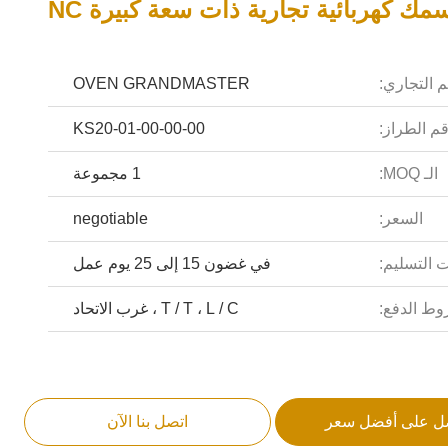
 كهربائية تجارية ذات سعة كبيرة NC
م التجاري:
OVEN GRANDMASTER
م الطراز:
KS20-01-00-00-00
الـ MOQ:
1 مجموعة
السعر:
negotiable
 التسليم:
في غضون 15 إلى 25 يوم عمل
ط الدفع:
T / T ، L / C ، غرب الاتحاد
ل على أفضل سعر
اتصل بنا الآن