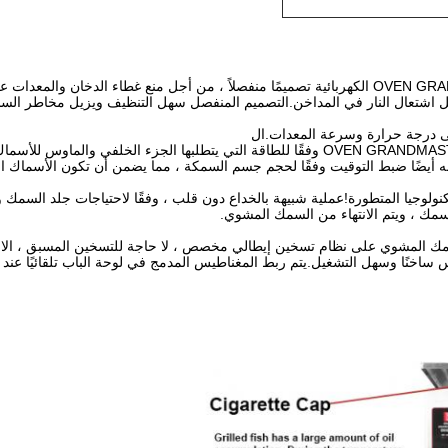
1. تصميم حصري ، أكثر أمانًا في الاستخدام: تتبنى شواية OVEN GRANDMASTER الكهربائية تصميمًا منفصل
سهل اشتعال النار في المداخن.التصميم المنفصل سهل التنظيف ويزيل مخاطر السل
يمكن ضبط فرن السمك المشوي الذي تم تطويره حصريًا بواسطة OVEN GRANDMASTER وفقًا للطاقة ال
أيضًا ضبط التوقيت وفقًا لحجم جسم السمكة ، مما يضمن أن تكون الأسماك المشو
 السمك المشوي على نظام تسخين إيطالي مخصص ، لا حاجة للتسخين المسبق ، الاس
نًا وسهل التشغيل.يتم ربط المغناطيس المدمج في لوحة الباب تلقائيًا عند إغ