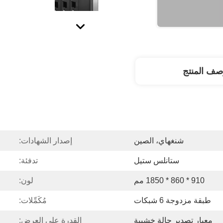
صف المنتج
شنغهاي، الصين
إصدار الشهادات:
ستانلس ستيل
تدفئة:
910 * 860 * 1850 مم
لون:
طبقة مزدوجة 6 شبكات
مُكَمِّلات:
معيار تصدير حالة خشبية
القدرة على العرض: