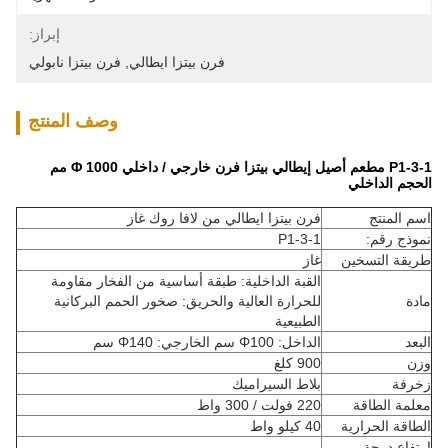
إبراز:
فرن بيتزا ايطالي
, 
فرن بيتزا نابولي
وصف المنتج
P1-3-1 مطعم أصيل إيطالي بيتزا فرن خارجي / داخلي Φ 1000 مم
الحجم الداخلي
اسم المنتج
فرن بيتزا ايطالي من لافا روك غاز
نموذج رقم:
P1-3-1
طريقة التسخين
غاز
القبة الداخلية: طبقة أساسية من الفخار مقاومة
مادة
للحرارة العالية والحريق: صخور الحمم البركانية
الطبيعية
البعد
الداخل: Φ100 سم الخارجي: Φ140 سم
وزن
900 كلغ
زخرفة
بلاط السيراميك
معلمة الطاقة
220 فولت / 300 واط
الطاقة الحرارية
40 كيلو واط
ارتفاع درجة