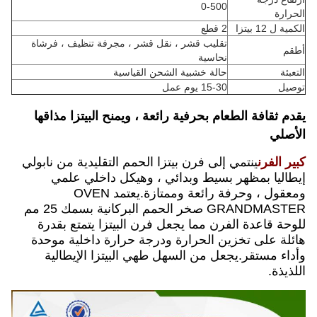
0-500
الحرارة
الكمية ل 12 بيتزا
2 قطع
تقليب قشر ، نقل قشر ، مجرفة تنظيف ، فرشاة
أطقم
نحاسية
التعبئة
حالة خشبية الشحن القياسية
توصيل
15-30 يوم عمل
يقدم ثقافة الطعام بحرفية رائعة ، ويمنح البيتزا مذاقها
الأصلي
كبير الفرن
ينتمي إلى فرن بيتزا الحمم التقليدية من نابولي
إيطاليا بمظهر بسيط وبدائي ، وهيكل داخلي علمي
ومعقول ، وحرفة رائعة وممتازة.يعتمد OVEN
GRANDMASTER صخر الحمم البركانية بسمك 25 مم
للوحة قاعدة الفرن مما يجعل فرن البيتزا يتمتع بقدرة
هائلة على تخزين الحرارة ودرجة حرارة داخلية موحدة
وأداء مستقر.يجعل من السهل طهي البيتزا الإيطالية
اللذيذة.