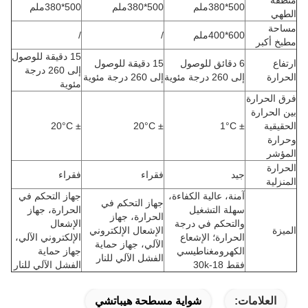
منطقة
500*380ملم
500*380ملم
500*380ملم
الطهي
مساحة
600*400ملم
/
/
مطبخ أكبر
15 دقيقة للوصول
ارتفاع
6 دقائق للوصول
15 دقيقة للوصول
إلى 260 درجة
الحرارة
إلى 260 درجة مئوية
إلى 260 درجة مئوية
مئوية
فرق الحرارة
بين الحرارة
الحقيقية
± 1°C
± 20°C
± 20°C
وحرارة
المؤشر
الحرارة
جيد
فقراء
فقراء
المنزلية
آمنة، عالية الكفاءة،
جهاز التحكم في
جهاز التحكم في
سهلة التشغيل
الحرارة، جهاز
الحرارة، جهاز
والتحكم في درجة
الإشعال
الميزة
الإشعال الإلكتروني
الحرارة؛ الإشعاع
الإلكتروني الآلي،
الآلي، جهاز حماية
الكهرومغناطيسي
جهاز حماية
الفشل الآلي للنار
فقط 18-30k
الفشل الآلي للنار
العلامات:
شواية مسطحة هيباتشي