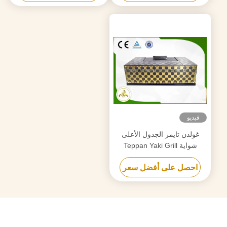
فيديو
غولدن تايمز الجدول الأعلى
شواية Teppan Yaki Grill
الفولاذ المقاوم للصدأ 304 / مادة
احصل على أفضل سعر
سبائك الصلب