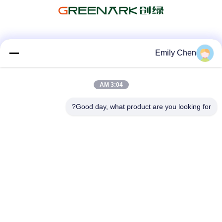
وسائل التواصل الاجتماعي
Emily Chen
3:04 AM
اتصال سريع
Good day, what product are you looking for?
الهاتف
86--18964553551
البريد الإلكتروني
info01@greenarkworld.com
العنوان
رقم 253 ، طريق Xuanchun ، مجمع Sanzao الصناعي ، منطقة
Pudong الجديدة ، شنغهاي ، الصين 201314