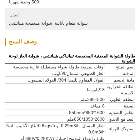
500 وحدة شهريا
إبراز:
شواية طعام يابانية
, 
شواية مسطحة هيباتشي
وصف المنتج
طاولة الشواية المعدنية المخصصة تيبانياكي هيباتشي ، شواية الغاز لوحة
الشواية
اسم المنتج
أوقات سريعة طاولة شواء مستطيلة غازية مخصصة
التدفئة
الغاز الطبيعي المسال/الأنابيب
مادة الجسم
الفولاذ المقاوم للصدأ 304/ الفولاذ المسبوب
الطاقة الحرارية
8 كيلوواط
الاسمية
منطقة الطهي
500×380ملم
السعة
8 مقاعد
مقاس الشواية
1600*850*850mm
البعد مع الجدول
2600*1350*850ملم
الغاز المسال: 0.29m3/h أو 0.6kgs/h؛ غاز الأنابيب Nat:
استهلاك الهواء
0.8m3/h
عازف الهواء المدمج اختياريًا (380V/0.25KW أو