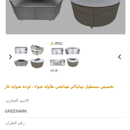
تخصيص مستطيل تيبانياكي هيباتشي طاولة شواء ، لوحة شواية غاز
الاسم التجاري:
GREENARK
رقم الطراز: