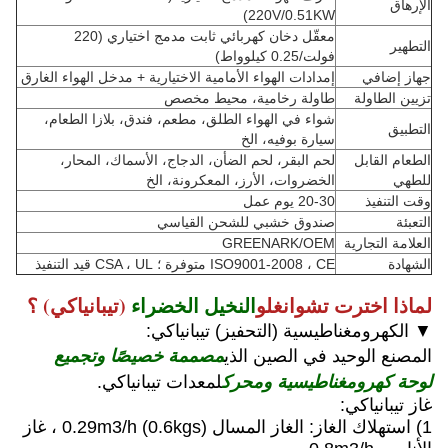
الإرهاق
220V/0.51KW)
معقّل دخان كهربائي ثابت مدمج اختياري (220
التطهير
فولت/0.25 كيلوواط)
جهاز إضافي
إمدادات الهواء الأمامية الاختيارية + مدخل الهواء الغارق
تزيين الطاولة
طاولة رخامية، محيط مخصص
شواء في الهواء الطلق، مطعم، فندق، بلازا الطعام،
التطبيق
سيارة بوفيه، الخ
الطعام القابل
لحم البقر، لحم الضأن، الدجاج، الأسماك، المحار،
للطهي
الخضروات، الأرز، المعكرونة، الخ
وقت التنفيذ
20-30 يوم عمل
التعبئة
صندوق خشبي للشحن القياسي
العلامة التجارية
GREENARK/OEM
الشهادة
ISO9001-2008 ، CE متوفرة ؛ CSA ، UL قيد التنفيذ
لماذا اخترت تشوانغلو
النخيل الخضراء
(تيبانياكي) ؟
▼ الكهرومغناطيسية (التحفيز) تيبانياكي:
مصممة خصيصًا وتجميع
المصنع الوحيد في الصين الذي
لوحة كهرومغناطيسية ومحرك
لمعدات تيبانياكي.
غاز تيبانياكي:
1) استهلاك الغاز: الغاز المسال 0.29m3/h (0.6kgs) ، غاز