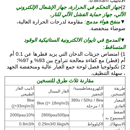
الأنابيب 0.8m3/h.
جهاز التحكم في الحرارة، جهاز الإشعال الإلكتروني
2)
الآلي، جهاز حماية الفشل الآلي للنار
.
منفخ هواء مدمج
▼
: مقاومة لدرجات الحرارة العالية،
ضوضاء منخفضة.
المدمج في تايوان الالكترونية الستاتيكية الوقود
▼
المتساقط
:
1) امتصاص جزيئات الدخان التي يزيد قطرها عن 0.1 أم
أم (قطر) مع كفاءة معالجة تتراوح بين 93% و 97%؛
2) تكنولوجيا فصل لوحة جمع الغبار عالية ومنخفضة الجهد
، سهلة التنظيف.
مقارنة ثلاث طرق للتسخين
طريقة
الكهرومغناطيسية/
أنابيب الغاز
الغاز المسال
التسخين
التحفيز
الطبيعي
المعيار
380v / 50hz / 8kw
8kw
8kw ((≈ 18mj/m3)
العادي
/ 3 مرحلة
((≈33mj/m3)
الضغط
2000pa±10%
2800pa±500pa
/
المسموح به
الاستهلاك
8كيلوواط
0.29m3/0.6kgs/h
0.8m3/h