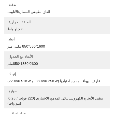
تدفئة:
الغاز الطبيعي المسال/الأنابيب
الطاقة الحرارية:
8 كيلو واط
أبعاد:
1600*850*850 مللي متر
الأبعاد مع الجدول:
2600*1350*850ملم
إنهاك:
عازف الهواء المدمج اختياريًا (380V/0.25KW أو 220V/0.51KW)
طهارة:
منقي الأبخرة الكهروستاتيكي المدمج الاختياري (220 فولت / 0.25 
كيلو وات)
جهاز إضافي: