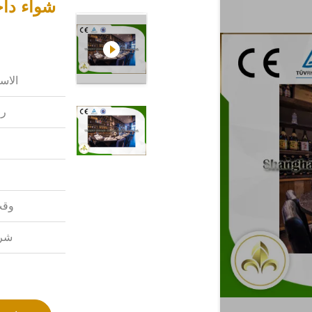
شواء دا
الاس
رق
وقت
شرو