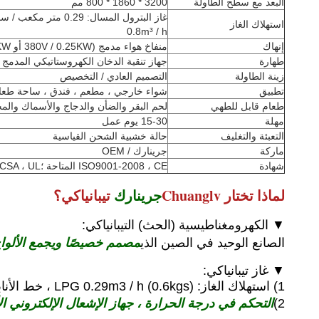
البعد مع سطح الطاولة
3200 * 1860 * 800 مم
استهلاك الغاز
0.8m³ / h
إنهاك
منفاخ هواء مدمج (380V / 0.25KW أو 220V / 0.51KW)
طهارة
جهاز تنقية الدخان الكهروستاتيكي المدمج (220 فولت / 0.25 كيلو وات
زينة الطاولة
التصميم العادي / التخصيص
تطبيق
شواء خارجي ، مطعم ، فندق ، ساحة طعام ،
طعام قابل للطهي
لحم البقر والضأن والدجاج والأسماك والمح
مهلة
15-30 يوم عمل
التعبئة والتغليف
حالة خشبية الشحن القياسية
ماركة
جرينارك / OEM
شهادة
ISO9001-2008 ، CE المتاحة ؛CSA ، UL قيد التقدم
لماذا تختار Chuanglv
جرينارك
تيبانياكي؟
▼ الكهرومغناطيسية (الحث) التيبانياكي:
مصمم خصيصًا ويجمع الألوا
الصانع الوحيد في الصين الذي
▼ غاز تيبانياكي:
1) استهلاك الغاز: LPG 0.29m3 / h (0.6kgs) ، خط الأنابيب 0.8m3 / h.
التحكم في درجة الحرارة ، جهاز الإشعال الإلكتروني ال
2)