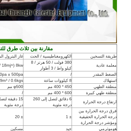
مقارنة بين ثلاث طرق للتد
طريقة التسخين
الكهرومغناطيسية / الحث
غاز البترول ال
380 فولت / 50 هرتز / 8
معلمة عادية
8kw (≈18mj / م³)
كيلو واط / 3 أطوار
الضغط المقدر
/
0pa ± 500pa
استهلاك
8 كيلووات ساعة
0.29m³ / 0.6kgs / 
منطقة الطهي
450 * 400 مم
φ500 مم
منطقة طهي كبيرة
600 * 400 مم
/
6 دقائق لتصل إلى 260
ارتفاع درجة الحرارة
درجة مئوية
درجة مئوية
فرق درجة الحرارة بين
درجة الحرارة الحقيقية
± 1
± 20
ومؤشر درجة الحرارة
هوموثرمي
جيد
مسكين