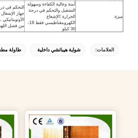
آمنة وعالية الكفاءة وسهولة
التحكم في درج
التشغيل والتحكم في درجة
جهاز الإشعال ا
ميزة
الحرارة ؛الإشعاع
الأوتوماتيكي ،
الكهرومغناطيسي فقط 18-
من فشل اللهب 
30 كيلو
العلامات:
شواية هيباتشي داخلية
طاولة مطعم