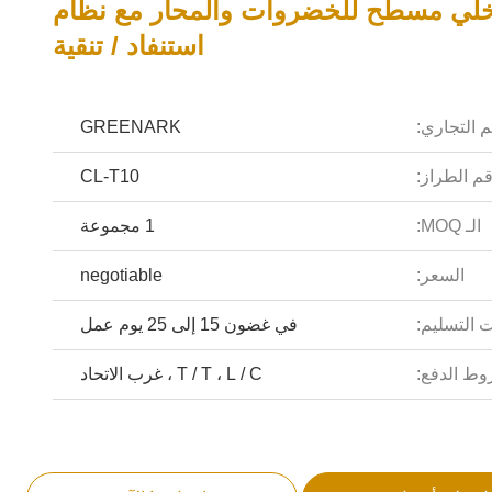
خلي مسطح للخضروات والمحار مع نظام
استنفاد / تنقية
م التجاري:
GREENARK
م الطراز:
CL-T10
الـ MOQ:
1 مجموعة
السعر:
negotiable
 التسليم:
في غضون 15 إلى 25 يوم عمل
ط الدفع:
T / T ، L / C ، غرب الاتحاد