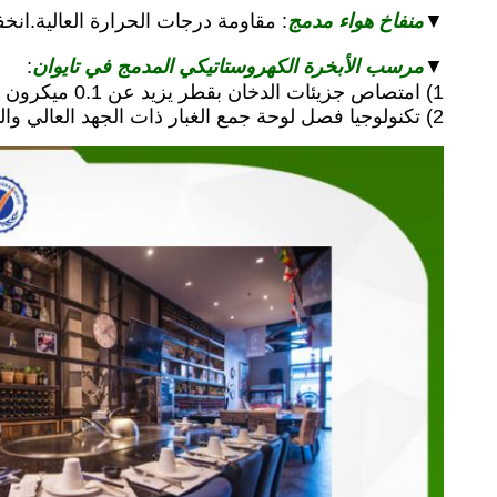
منفاخ هواء مدمج
▼
: مقاومة درجات الحرارة العالية.ا
مرسب الأبخرة الكهروستاتيكي المدمج في تايوان
:
▼
1) امتصاص جزيئات الدخان بقطر يزيد عن 0.1 ميكرون (قطر) بكفاءة معالجة تبلغ 93٪ -97٪ ؛
2) تكنولوجيا فصل لوحة جمع الغبار ذات الجهد العالي والمنخفض ، سهلة التنظيف.