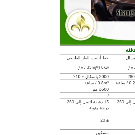
فئة
مسال
خط أنابيب الغاز الطبيعي
8kw (≈33mj / م³)
280
2000 باسكال ± 10٪
ساعة
0.8m³ / ساعة
φ500 مم
/
15 دقيقة لتصل إلى 260
15 دقيقة لتصل إلى 260
درجة مئوية
± 20
مسكين