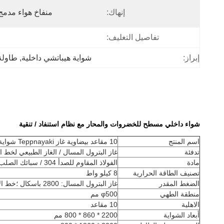
إنهاك:
منفاخ هواء مدمج اختياري 
تفاصيل التغليف:
إبراز:
شواية هيباتشي داخلية
, 
طاولة
شواء داخلي مسطح للخضروات والمحار مع نظام استنفاد / تنقية
اسم المنتج
10 مقاعد بيضاوية غاز Teppnayaki شواية مع نظام استنفاد وتنقية
تدفئة
غاز البترول المسال / الغاز الطبيعي لخط ال
مادة
الفولاذ المقاوم للصدأ 304 / سبائك الصلب
تصنيف الطاقة الحرارية
8 كيلو واط
الضغط المقدر
غاز البترول المسال: 2800 باسكال ؛خط الأنابيب نات غاز: 2000 pa
منطقة الطهي
φ500 مم
الاهلية
10 مقاعد
أبعاد الشواية
2200 * 860 * 800 مم