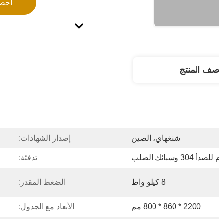
احص
صف المنتج
شنغهاي، الصين
إصدار الشهادات:
3 وسبائك الصلب
تدفئة:
8 كيلو واط
الضغط المقدر:
2200 * 860 * 800 مم
الأبعاد مع الجدول: