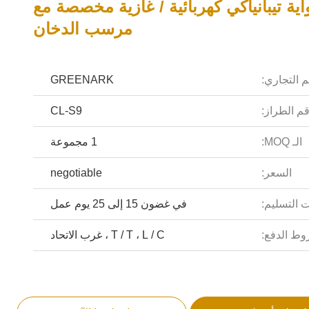
ية تيبانياكي كهربائية / غازية مخصصة مع
مرسب الدخان
م التجاري:
GREENARK
م الطراز:
CL-S9
الـ MOQ:
1 مجموعة
السعر:
negotiable
 التسليم:
في غضون 15 إلى 25 يوم عمل
ط الدفع:
T / T ، L / C ، غرب الاتحاد