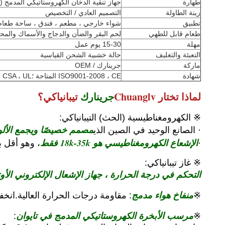
طهارة
جهاز تنقية الدخان الكهروستاتيكي المدمج (220 فولت / 0.25 كيلو وات)
زينة الطاولة
التصميم العادي / التخصيص
تطبيق
شواء خارجي ، مطعم ، فندق ، ساحة طعام ، 
طعام قابل للطهي
لحم البقر والضأن والدجاج والأسماك والمحا
مهلة
15-30 يوم عمل
التعبئة والتغليف
حالة خشبية الشحن القياسية
ماركة
جرينارك / OEM
شهادة
ISO9001-2008 ، CE المتاحة ؛CSA ، UL قيد التقدم
لماذا تختار Chuanglv
جرينارك
تيبانياكي؟
※ الكهرومغناطيسية (الحث) التيبانياكي:
مصمم خصيصًا ويجمع الألو
· الصانع الوحيد في الصين الذي
الإشعاع الكهرومغناطيسي هو 18k-35k فقط
·
، وهو أقل بكث
※ غاز تيبانياكي:
التحكم في درجة الحرارة ، جهاز الإشعال الإلكتروني الأو
منفاخ هواء مدمج
※
: مقاومة درجات الحرارة العالية.ان
مرسب الأبخرة الكهروستاتيكي المدمج في تايوان
:
※