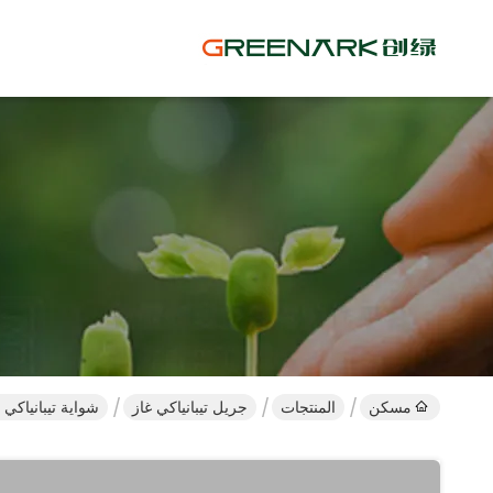
مسكن
المنتجات
جريل تيبانياكي غاز
شواية تيبانياكي