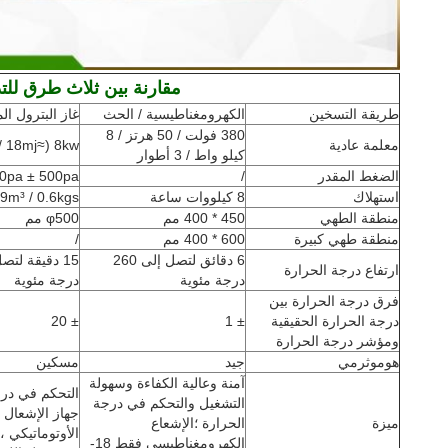
مقارنة بين ثلاث طرق للتد
طريقة التسخين
الكهرومغناطيسية / الحث
غاز البترول ال
380 فولت / 50 هرتز / 8
معلمة عادية
8kw (≈18mj / م³)
كيلو واط / 3 أطوار
الضغط المقدر
/
0pa ± 500pa
استهلاك
8 كيلووات ساعة
0.29m³ / 0.6kgs / 
منطقة الطهي
450 * 400 مم
φ500 مم
منطقة طهي كبيرة
600 * 400 مم
/
6 دقائق لتصل إلى 260
ارتفاع درجة الحرارة
درجة مئوية
درجة مئوية
فرق درجة الحرارة بين
درجة الحرارة الحقيقية
± 1
± 20
ومؤشر درجة الحرارة
هوموثرمي
جيد
مسكين
آمنة وعالية الكفاءة وسهولة
التحكم في درج
التشغيل والتحكم في درجة
جهاز الإشعال ا
ميزة
الحرارة ؛الإشعاع
الأوتوماتيكي ،
الكهرومغناطيسي فقط 18-