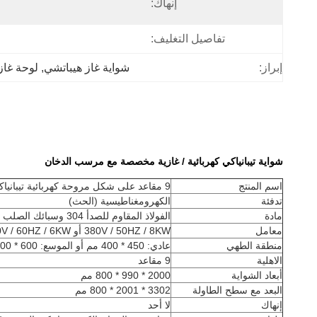
إنهاك:
تفاصيل التغليف:
إبراز:
شواية غاز هيباتشي
, 
لوحة غاز 
شواية تيبانياكي كهربائية / غازية مخصصة مع مرسب الدخان
اسم المنتج
9 مقاعد على شكل مروحة كهربائية تيبانياكي شواية مع نظام تنقية
تدفئة
الكهرومغناطيسية (الحث)
مادة
الفولاذ المقاوم للصدأ 304 وسبائك الصلب
معامل
380V / 50HZ / 8KW أو 220V / 60HZ / 6KW
منطقة الطهي
عادي: 450 * 400 مم أو الموسع: 600 * 400 مم
الاهلية
9 مقاعد
أبعاد الشواية
2000 * 990 * 800 مم
البعد مع سطح الطاولة
3302 * 2001 * 800 مم
إنهاك
لا أحد