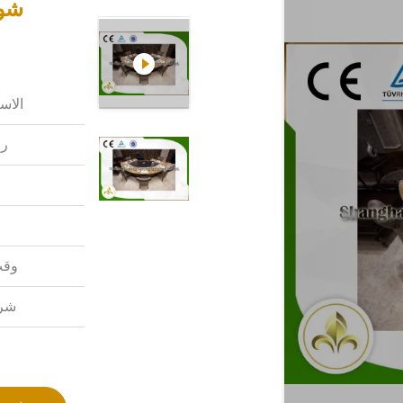
شوا
الاس
رق
وقت
شرو