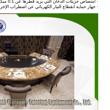
· امتصاص جزيئات الدخان التي يزيد قطرها عن 0.1 ميكرون (قطر) بكفاءة معالجة تبلغ 93٪ -97٪ ؛
· جهاز حماية انقطاع التيار الكهربائي عن اضطراب الإخرا