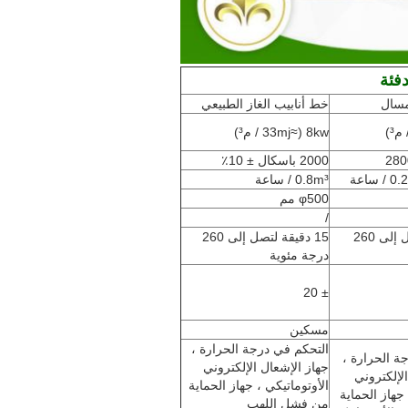
فئة
مسال
خط أنابيب الغاز الطبيعي
8kw (≈33mj / م³)
280
2000 باسكال ± 10٪
ساعة
0.8m³ / ساعة
φ500 مم
/
15 دقيقة لتصل إلى 260
15 دقيقة لتصل إلى 260
درجة مئوية
± 20
مسكين
التحكم في درجة الحرارة ،
ة الحرارة ،
جهاز الإشعال الإلكتروني
لإلكتروني
الأوتوماتيكي ، جهاز الحماية
 جهاز الحماية
من فشل اللهب