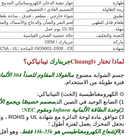
طهارة
جهاز تنقية الدخان الكهروستاتيكي المدمج (220 فولت / 0.25 كيلو وات
زينة الطاولة
التصميم العادي / التخصيص
تطبيق
شواء خارجي ، مطعم ، فندق ، ساحة طعام ،
طعام قابل للطهي
لحم البقر والضأن والدجاج والأسماك والمح
مهلة
15-30 يوم عمل
التعبئة والتغليف
حالة خشبية الشحن القياسية
ماركة
جرينارك / OEM
شهادة
ISO9001-2008 ، CE المتاحة ؛CSA ، UL قيد التقدم
لماذا تختار Chuanglv
جرينارك
تيبانياكي؟
الفولاذ المقاوم للصدأ 304 الألماني وسبائك الفولاذ
جسم الشواية مصنوع من
فترة طويلة من الاستخدام.
⊙ الكهرومغناطيسية (الحث) التيبانياكي:
مصمم خصيصًا ويجمع الأل
1) الصانع الوحيد في الصين الذي
وحدة الطاقة الألمانية Infinon ومقوم NEC
2)
؛
تجعل المحرك يعمل لفترة أطول ؛
الإشعاع الكهرومغناطيسي هو 18k-35k فقط
4)
، وهو أقل بك