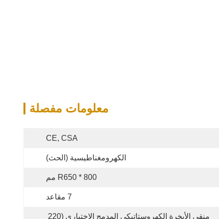
معلومات مفصلة
CE, CSA
الكهرومغناطيسية (الحث)
R650 * 800 مم
7 مقاعد
منقي الأبخرة الكهروستاتيكي المدمج الاختياري (220 