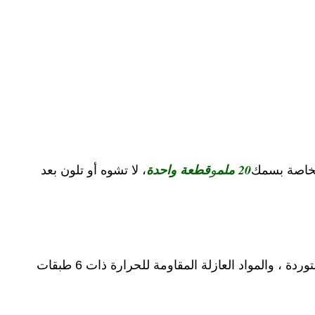
20 ملم
و
قطعة واحدة
لخاصة بسمك
، لا تشوه أو تلون بعد
3) تتوافق مادة لوحة الدائرة مع شهادة UL و ROHS ، والشريحة الرئيسية مزودة بوحدة معالجة رقمية DSP 32's المستوردة ، والمواد العازلة المقاومة للحرارة ذات 6 طبقات