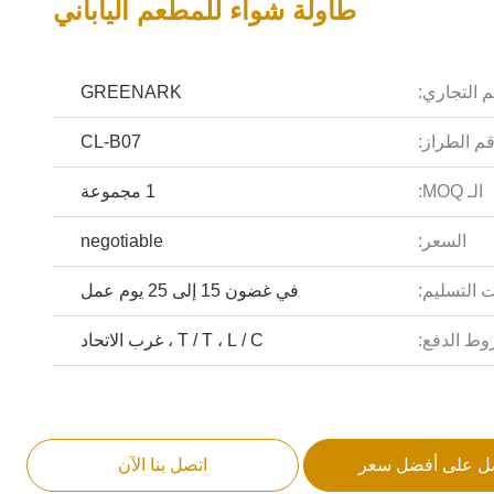
طاولة شواء للمطعم الياباني
م التجاري:
GREENARK
م الطراز:
CL-B07
الـ MOQ:
1 مجموعة
السعر:
negotiable
 التسليم:
في غضون 15 إلى 25 يوم عمل
ط الدفع:
T / T ، L / C ، غرب الاتحاد
ل على أفضل سعر
اتصل بنا الآن