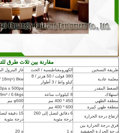
مقارنة بين ثلاث طرق للتد
طريقة التسخين
الكهرومغناطيسية / الحث
غاز البترول ال
380 فولت / 50 هرتز / 8
معلمة عادية
8kw (≈18mj / م³)
كيلو واط / 3 أطوار
الضغط المقدر
/
0pa ± 500pa
استهلاك
8 كيلووات ساعة
0.29m³ / 0.6kgs / 
منطقة الطهي
450 * 400 مم
φ500 مم
منطقة طهي كبيرة
600 * 400 مم
/
6 دقائق لتصل إلى 260
ارتفاع درجة الحرارة
درجة مئوية
درجة مئوية
فرق درجة الحرارة بين
درجة الحرارة الحقيقية
± 1
± 20