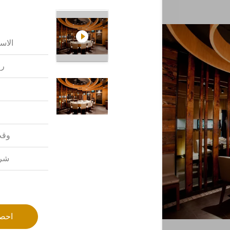
الاس
رق
وقت
شرو
احص