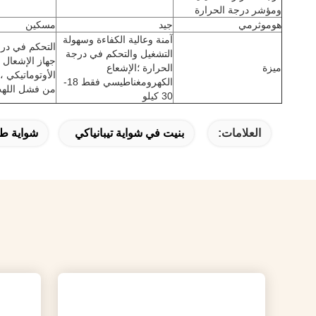
ومؤشر درجة الحرارة
هوموثرمي
جيد
مسكين
آمنة وعالية الكفاءة وسهولة
التحكم في درج
التشغيل والتحكم في درجة
جهاز الإشعال ا
ميزة
الحرارة ؛الإشعاع
الأوتوماتيكي ،
الكهرومغناطيسي فقط 18-
من فشل اللهب 
30 كيلو
العلامات:
بنيت في شواية تيبانياكي
شواية طاو