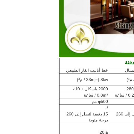
فئة
مسال
خط أنابيب الغاز الطبيعي
8kw (≈33mj / م³)
280
2000 باسكال ± 10٪
ساعة
0.8m³ / ساعة
φ500 مم
/
15 دقيقة لتصل إلى 260
15 دقيقة لتصل إلى 260
درجة مئوية
± 20