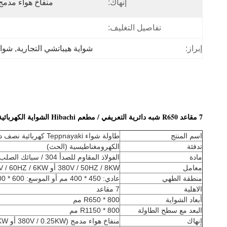
إنهاك:
منفاخ هواء مدمج اختياري 
تفاصيل التغليف:
إبراز:
شواية هيباتشي التجارية
, 
شواي
7 مقاعد R650 شبه دائرية التعريفي / مطعم Hibachi الشواية الكهربائية مع استنفاد وتنقية
اسم المنتج
طاولة شواء Teppnayaki كهربائية نصف دائرة مع نظام استنفاد وتنقية
تدفئة
الكهرومغناطيسية (الحث)
مادة
الفولاذ المقاوم للصدأ 304 / سبائك الصلب
معامل
380V / 50HZ / 8KW أو 220V / 60HZ / 6KW
منطقة الطهي
عادي: 450 * 400 مم أو الموسع: 600 * 400 مم
الاهلية
7 مقاعد
أبعاد الشواية
R650 * 800 مم
البعد مع سطح الطاولة
R1150 * 800 مم
إنهاك
منفاخ هواء مدمج (380V / 0.25KW أو 220V / 0.51KW)