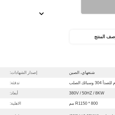
صف المنتج
شنغهاي، الصين
إصدار الشهادات:
3 وسبائك الصلب
تدفئة:
380V / 50HZ / 8KW
أبعاد:
R1150 * 800 مم
الاهلية: