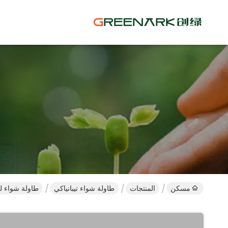
مسكن
المنتجات
طاولة شواء تيبانياكي
طاولة شواء لل