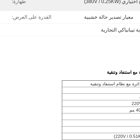
(380V / 0.25KW)
طهارة:
معيار تصدير حالة خشبية
القدرة على العرض:
ة تيبانياكي التجارية