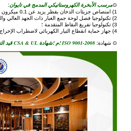
مرسب الأبخرة الكهروستاتيكي المدمج في تايوان
:
⊙
1) امتصاص جزيئات الدخان بقطر يزيد عن 0.1 ميكرون (قطر) بكفاءة معالجة تبلغ 93٪ -97٪ ؛
2) تكنولوجيا فصل لوحة جمع الغبار ذات الجهد العالي والمنخفض ، سهلة التنظيف ؛
3) تكنولوجيا تفريغ النقاط المتقدمة ؛
4) جهاز حماية انقطاع التيار الكهربائي لاضطراب الإخراج.
ISO 9001-2008 ؛م ؛شهادة CSA & UL قيد التقدم
⊙ شهادة: