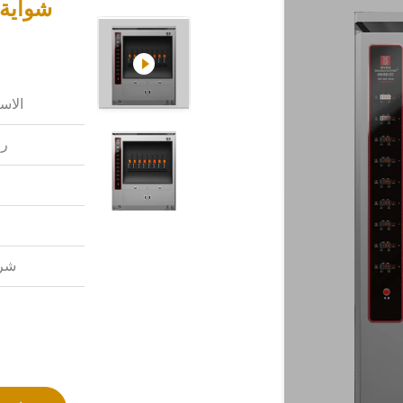
الاس
رق
شرو