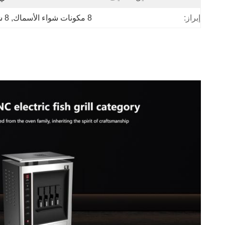
إبراز:
8 مكونات شواء الأسماك
, 
8 شواء سمك