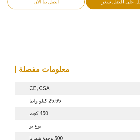
ل على أفضل سعر
اتصل بنا الآن
معلومات مفصلة
CE, CSA
25.65 كيلو واط
450 كجم
نوع يو
500 وحدة شهريا