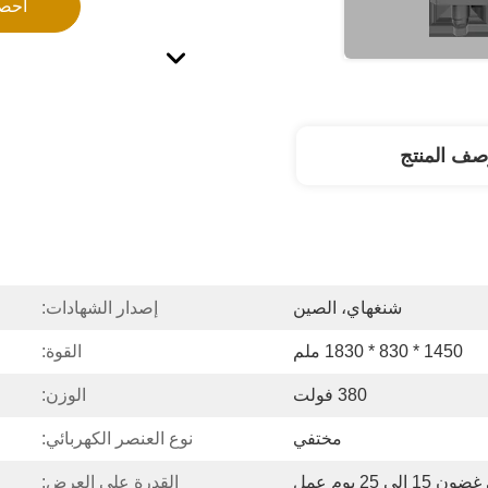
احص
صف المنتج
شنغهاي، الصين
إصدار الشهادات:
1450 * 830 * 1830 ملم
القوة:
380 فولت
الوزن:
مختفي
نوع العنصر الكهربائي:
 15 إلى 25 يوم عمل
القدرة على العرض: