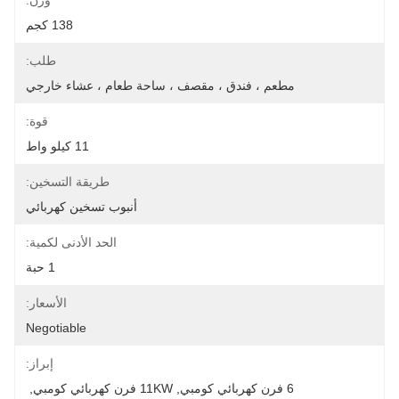
وزن:
138 كجم
طلب:
مطعم ، فندق ، مقصف ، ساحة طعام ، عشاء خارجي
قوة:
11 كيلو واط
طريقة التسخين:
أنبوب تسخين كهربائي
الحد الأدنى لكمية:
1 حبة
الأسعار:
Negotiable
إبراز:
6 فرن كهربائي كومبي
, 
11KW فرن كهربائي كومبي
, 