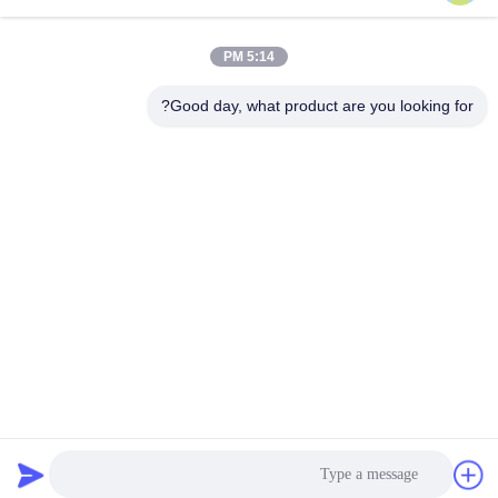
5:14 PM
اتصال سريع
Good day, what product are you looking for?
الهاتف
86--18964553551
البريد الإلكتروني
info01@greenarkworld.com
العنوان
رقم 253 ، طريق Xuanchun ، مجمع Sanzao الصناعي ، منطقة
Pudong الجديدة ، شنغهاي ، الصين 201314
سياسة الخصوصية
|
خريطة الموقع
الصين جودة جيدة طاولة شواء تيبانياكي المورد. حقوق الطبع والنشر ©
2016-2026 Shanghai Chuanglv Catering Equipment Co., Ltd . كل
الحقوق محفوظة.