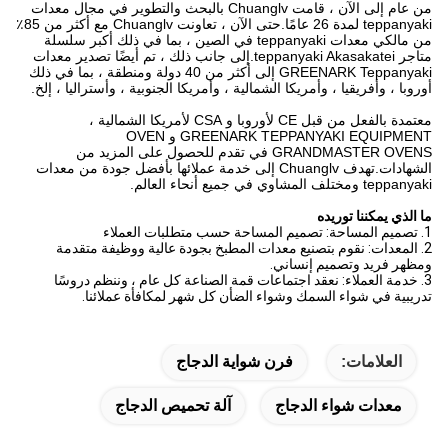
من عام إلى الآن ، قامت Chuanglv بالبحث والتطوير في مجال معدات
teppanyaki لمدة 26 عامًا.حتى الآن ، تعاونت Chuanglv مع أكثر من 85٪
من مالكي معدات teppanyaki في الصين ، بما في ذلك أكبر سلسلة
متاجر teppanyaki Akasakatei.إلى جانب ذلك ، تم أيضًا تصدير معدات
GREENARK Teppanyaki إلى أكثر من 40 دولة ومنطقة ، بما في ذلك
أوروبا ، وأفريقيا ، وأمريكا الشمالية ، وأمريكا الجنوبية ، وأستراليا ، إلخ.
معتمدة بالفعل من قبل CE لأوروبا و CSA لأمريكا الشمالية ،
GREENARK TEPPANYAKI EQUIPMENT و OVEN
GRANDMASTER OVENS في تقدم للحصول على المزيد من
الشهادات.تهدف Chuanglv إلى خدمة عملائها بأفضل جودة من معدات
teppanyaki ومختلف المشاوي في جميع أنحاء العالم.
ما الذي يمكننا توريده
1. تصميم المساحة: تصميم المساحة حسب متطلبات العملاء
2. المعدات: نقوم بتصنيع معدات المطبخ بجودة عالية ووظيفة متقدمة 
ومظهر فريد وتصميم إنساني.
3. خدمة العملاء: نعقد اجتماعات قمة الصناعة كل عام ، وننظم دروسًا 
تدريبية في شواء السمك وشواء الضأن كل شهر لمكافأة عملائنا.
العلامات:
فرن شواية الدجاج
معدات شواء الدجاج
آلة تحميص الدجاج