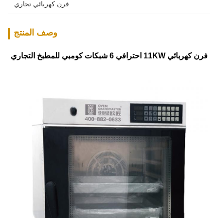
فرن كهربائي تجاري
وصف المنتج
فرن كهربائي 11KW احترافي 6 شبكات كومبي للمطبخ التجاري