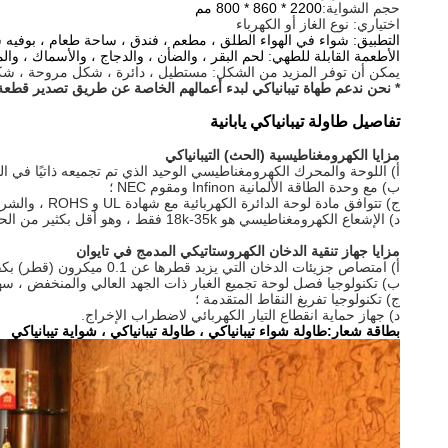
حجم الشواية:
2200 * 860 * 800 مم
اختياري: نوع الغاز أو الكهرباء
التطبيق: شواء في الهواء الطلق ، مطعم ، فندق ، ساحة طعام ، بوفيه سي
الأطعمة القابلة للطهي: لحم البقر ، والضأن ، والدجاج ، والأسماك ، والم
يمكن أن توفر المزيد من الشكل: مستطيل ، دائرة ، شكل مروحة ،
* نحن ندعم طهاة تيبانياكي لبدء أعمالهم الخاصة عن طريق تصدير قطعة
تفاصيل
طاولة تيبانياكي يابانية
مزايا الكهرومغناطيسية (الحث) التيبانياكي
أ) اللوحة والمحرك الكهرومغناطيسي الوحيد الذي تم تجميعه ذاتيًا في الصين ا
ب) مع وحدة الطاقة الألمانية Infinon ومقوم NEC ؛
ج) تتوافق مادة لوحة الدائرة الكهربائية مع شهادة UL و ROHS ، والشريحة الرئيسية مزودة بوحدة معالجة رقمية DSP مستوردة 32 ، والمواد العازلة المقاومة للحرارة ذات 6 طبقات تجعل المحرك يعمل لفترة أطول ؛
د) الإشعاع الكهرومغناطيسي هو 18k-35k فقط ، وهو أقل بكثير من الحد القياسي الأوروبي البالغ 100k.
مزايا جهاز تنقية الدخان الكهروستاتيكي المدمج في تايوان
أ) امتصاص جزيئات الدخان التي يزيد قطرها عن 0.1 ميكرون (قطر) بكفاءة معالجة تبلغ 93٪ -97٪ ؛
ب) تكنولوجيا فصل لوحة تجميع الغبار ذات الجهد العالي والمنخفض ، سه
ج) تكنولوجيا تفريغ النقاط المتقدمة ؛
د) جهاز حماية انقطاع التيار الكهربائي لاضطراب الإخراج.
بطاقة شعار:
طاولة شواء تيبانياكي ، طاولة تيبانياكي ، شواية تيبانياكي