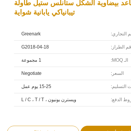
مقاعد بيضاوية الشكل ستانلس ستيل طاولة
تيبانياكي يابانية شواية
م التجاري:
Greenark
م الطراز:
G2018-04-18
الـ MOQ:
1 مجموعة
السعر:
Negotiate
 التسليم:
15-25 يوم عمل
ط الدفع:
ويسترن يونيون ، L / C ، T / T