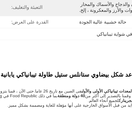
لحم البقر والضأن والدجاج والأسماك والمحار 
التعبئة والتغليف:
ت والأرز والمعكرونة ، إلخ.
حالة خشبية عالية الجودة
القدرة على العرض:
ي شواية تيبانياكي
عدات تيبانياكي الأولى والأولى
فى الصين مع تاريخ 26 عاما.
حتى الآن ، قمنا بتزويد أكثر من 
40 دولة ومنطقة
جرينارك
لجميع أنحاء العالم.
زايد من قبل الأسواق الخارجية على أنها مؤهلة للغاية ومصممة بشكل مميز.