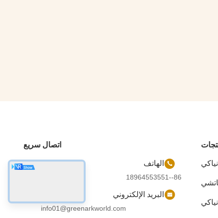
تجات
اتصال سريع
نياكي
الهاتف
86--18964553551
اتشي
البريد الإلكتروني
نياكي
info01@greenarkworld.com