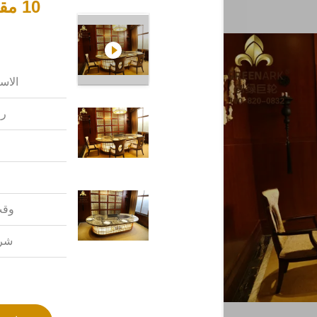
10 
الاس
رق
وقت
شرو