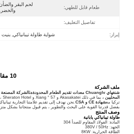
طعام قابل للطهي:
والخضروا
تفاصيل التغليف:
إبراز:
شواية طاولة تيبانياكي
, 
بنيت ف
10 مقاعد شكل بيضاوي ستانلس ستيل طاولة تيبانياكي يابانية شواية
ملف الشركة
شنغهاي Chuanglv معدات تقديم الطعام المحدودة
هل
الشركة المصنعة لم
المحليين ،
بما في ذلك Akasakatei و 57 ° Xiang و Sheraton Hotel ، وقمنا بالتصدير إلى أكثر من
تركيا مع
شهادة CE و CSA
.نحن نهدف إلى تقديم علامتنا التجارية تيبانياكي
بفضل قدرتنا القوية على البحث والتطوير ، يتم قبول منتجاتنا بشكل مت
وصف المنتج
طاولة تيبانياكي يابانية
المادة: الفولاذ المقاوم للصدأ 304
الجهد: 380V / 50Hz
الطاقة الحرارية: 8KW