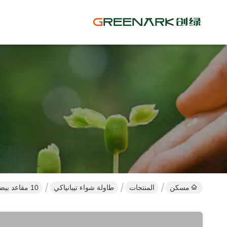
مسكن
المنتجات
طاولة شواء تيبانياكي
10 مقاعد بيضاوية الشكل ستانلس ستيل طاولة تيبانياكي يابانية شواية