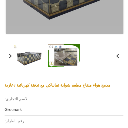
مدمج هواء منفاخ مطعم شواية تيبانياكي مع تدفئة كهربائية / غازية
الاسم التجاري:
Greenark
رقم الطراز: