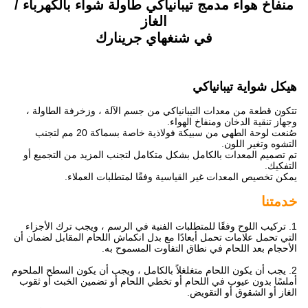
منفاخ هواء مدمج تيبانياكي طاولة شواء بالكهرباء /
الغاز
في شنغهاي جرينارك
هيكل شواية تيبانياكي
تتكون قطعة من معدات التيبانياكي من جسم الآلة ، وزخرفة الطاولة ،
وجهاز تنقية الدخان ومنفاخ الهواء.
صُنعت لوحة الطهي من سبيكة فولاذية خاصة بسماكة 20 مم لتجنب
التشوه وتغير اللون.
تم تصميم المعدات بالكامل بشكل متكامل لتجنب المزيد من التجميع أو
التفكيك.
يمكن تخصيص المعدات غير القياسية وفقًا لمتطلبات العملاء.
خدمتنا
1. تركيب اللوح وفقًا للمتطلبات الفنية في الرسم ، ويجب ترك الأجزاء
التي تحمل علامات تحمل أبعادًا مع بدل انكماش اللحام المقابل لضمان أن
الأحجام بعد اللحام في نطاق التفاوت المسموح به.
2. يجب أن يكون اللحام متغلغلاً بالكامل ، ويجب أن يكون السطح الملحوم
أملسًا بدون عيوب في اللحام أو تخطي اللحام أو تضمين الخبث أو ثقوب
الغاز أو الشقوق أو التقويض.