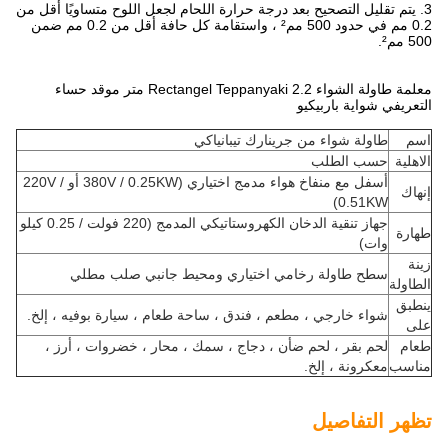
3. يتم تقليل التصحيح بعد درجة حرارة اللحام لجعل اللوح متساويًا أقل من
0.2 مم في حدود 500 مم² ، واستقامة كل حافة أقل من 0.2 مم ضمن
500 مم².
معلمة طاولة الشواء Rectangel Teppanyaki 2.2 متر موقد حساء
التعريفي شواية باربيكيو
اسم
طاولة شواء من جرينارك تيبانياكي
الاهلية
حسب الطلب
أسفل مع منفاخ هواء مدمج اختياري (380V / 0.25KW أو 220V /
إنهاك
0.51KW)
جهاز تنقية الدخان الكهروستاتيكي المدمج (220 فولت / 0.25 كيلو
طهارة
وات)
زينة
سطح طاولة رخامي اختياري ومحيط جانبي صلب مطلي
الطاولة
ينطبق
شواء خارجي ، مطعم ، فندق ، ساحة طعام ، سيارة بوفيه ، إلخ.
على
طعام
لحم بقر ، لحم ضأن ، دجاج ، سمك ، محار ، خضروات ، أرز ،
مناسب
معكرونة ، إلخ.
تظهر التفاصيل