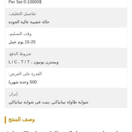
0-10000$ Per Set
تفاصيل التغليف:
حالة خشبية عالية الجودة
وقت التسليم:
15-25 يوم عمل
شروط الدفع:
ويسترن يونيون ، L / C ، T / T
القدرة على العرض:
500 وحدة شهريا
إبراز:
شواية طاولة تيبانياكي
, 
بنيت في شواية تيبانياكي
وصف المنتج