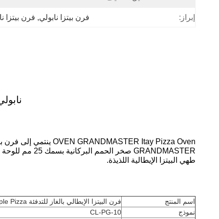
إبراز:
فرن بيتزا نابولي
, 
فرن بيتزا نا
نابولي
GRANDMASTER ص
طهي البيتزا الإيطالية اللذيذة.
اسم المنتج
فرن البيتزا الإيطالي بالغاز للتدفئة Natural Lava Rock Napoli Styple Pizza
نموذج
CL-PG-10