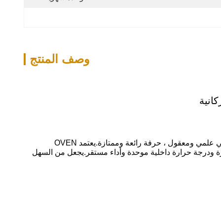
وصف المنتج
كانية
OVEN GRANDMASTER Itay Pizza Oven ينتمي إلى فرن بيتزا الحمم التقليدي من نابولي إيطاليا بمظهر بسيط وبدائي ، هيكل داخلي علمي ومعقول ، حرفة رائعة وممتازة.يعتمد OVEN
لة على تخزين الحرارة ودرجة حرارة داخلية موحدة وأداء مستقر.يجعل من السهل