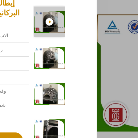
إيطال
البركان
الاس
رق
وقت
شرو