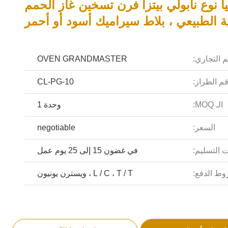
يا نوع نابولي بيتزا فرن تسخين غاز الحمم
ية الطبيعي ، بلاط سيراميك أسود أو أحمر
م التجاري:
OVEN GRANDMASTER
م الطراز:
CL-PG-10
الـ MOQ:
وحدة 1
السعر:
negotiable
 التسليم:
في غضون 15 إلى 25 يوم عمل
ط الدفع:
L / C ، T / T ، ويسترن يونيون