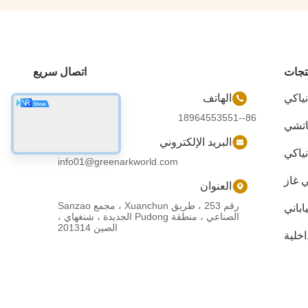
تجات
اتصال سريع
نياكي
الهاتف
86--18964553551
اتشي
البريد الإلكتروني
نياكي
info01@greenarkworld.com
ي غاز
العنوان
رقم 253 ، طريق Xuanchun ، مجمع Sanzao
اباني
الصناعي ، منطقة Pudong الجديدة ، شنغهاي ،
الصين 201314
اخلية