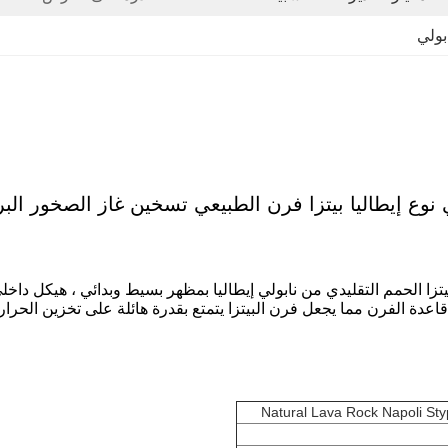
بولي
 نوع إيطاليا بيتزا فرن الطبيعي تسخين غاز الصخور البر
خر الحمم البركانية بسمك 25 مم للوحة قاعدة الفرن مما يجعل فرن البيتزا يتمتع بقدرة هائ