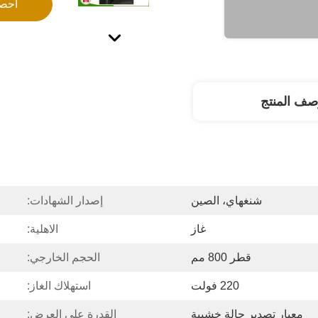
احص
صف المنتج
شنغهاي، الصين
إصدار الشهادات:
غاز
الاهلية:
قطر 800 مم
الحجم الخارجي:
220 فولت
استهلاك الغاز:
معيار تصدير حالة خشبية
القدرة على العرض: