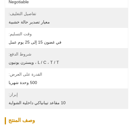
Negotiable
تفاصيل التغليف:
معيار تصدير حالة خشبية
وقت التسليم:
في غضون 15 إلى 25 يوم عمل
شروط الدفع:
L / C ، T / T ، ويسترن يونيون
القدرة على العرض:
500 وحدة شهريا
إبراز:
10 مقاعد تيبانياكي داخلية الشواية
وصف المنتج