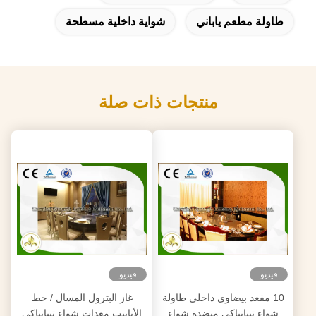
طاولة مطعم ياباني
شواية داخلية مسطحة
منتجات ذات صلة
فيديو
فيديو
10 مقعد بيضاوي داخلي طاولة
غاز البترول المسال / خط
شواء تيبانياكي منضدة شواء
الأنابيب معدات شواء تيبانياكي