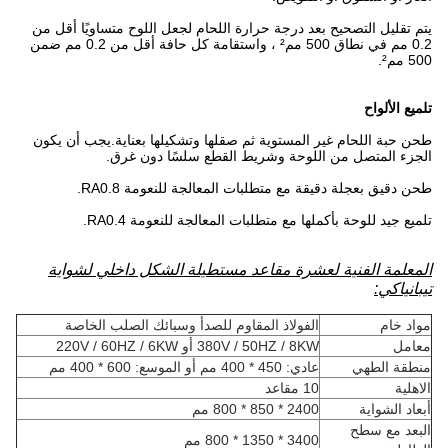
يتم تقليل التصحيح بعد درجة حرارة اللحام لجعل اللوح متساويًا أقل من
0.2 مم في نطاق 500 مم² ، واستقامة كل حافة أقل من 0.2 مم ضمن
500 مم².
تلميع الألواح
طحن حبة اللحام غير المستوية ثم صقلها وتشكيلها بعناية.يجب أن يكون
الجزء المتصل من اللوحة وشريط القطع سلسًا دون غرق.
طحن دقيق بعجلة دقيقة مع متطلبات المعالجة للنعومة RA0.8.
تلميع جيد للوحة بأكملها مع متطلبات المعالجة للنعومة RA0.4.
المعلمة الفنية لعشرة مقاعد مستطيلة الشكل داخلي لشواية
تيبانياكي:
مواد خام
الفولاذ المقاوم للصدأ وسبائك الصلب الخاصة
معامل
380V / 50HZ / 8KW أو 220V / 60HZ / 6KW
منطقة الطهي
عادي: 450 * 400 مم أو الموسع: 600 * 400 مم
الاهلية
10 مقاعد
أبعاد الشواية
2400 * 850 * 800 مم
البعد مع سطح
3400 * 1350 * 800 مم