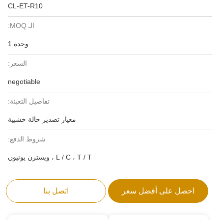
CL-ET-R10
الـ MOQ:
وحدة 1
السعر:
negotiable
تفاصيل التعبئة:
معيار تصدير حالة خشبية
شروط الدفع:
L / C ، T / T ، ويسترن يونيون
احصل على أفضل سعر
اتصل بنا