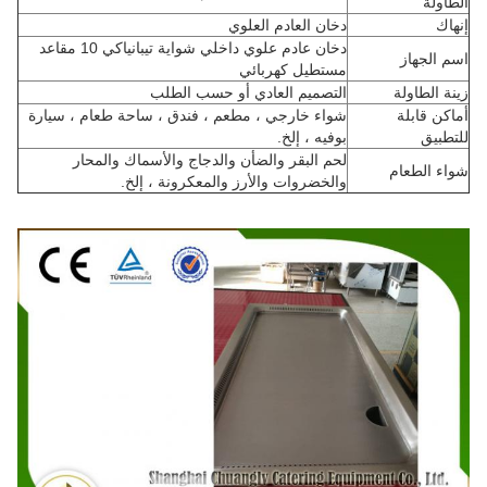
الطاولة
إنهاك
دخان العادم العلوي
دخان عادم علوي داخلي شواية تيبانياكي 10 مقاعد
اسم الجهاز
مستطيل كهربائي
زينة الطاولة
التصميم العادي أو حسب الطلب
أماكن قابلة
شواء خارجي ، مطعم ، فندق ، ساحة طعام ، سيارة
للتطبيق
بوفيه ، إلخ.
لحم البقر والضأن والدجاج والأسماك والمحار
شواء الطعام
والخضروات والأرز والمعكرونة ، إلخ.