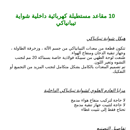
10 مقاعد مستطيلة كهربائية داخلية شواية
تيبانياكي
هيكل شواية تيبانياكي
تتكون قطعة من معدات التيبانياكي من جسم الآلة ، وزخرفة الطاولة ،
وجهاز تنقية الدخان ومنفاخ الهواء.
صُنعت لوحة الطهي من سبيكة فولاذية خاصة بسماكة 20 مم لتجنب
التشوه وتغير اللون.
تم تصميم المعدات بالكامل بشكل متكامل لتجنب المزيد من التجميع أو
التفكيك.
مزايا العادم العلوي لشواية تيبانياكي الداخلية
لا حاجة لتركيب منفاخ هواء مدمج
لا حاجة لتثبيت جهاز تنقية مدمج
تحتاج فقط إلى تثبيت غطاء
تفاصيل التصنيع