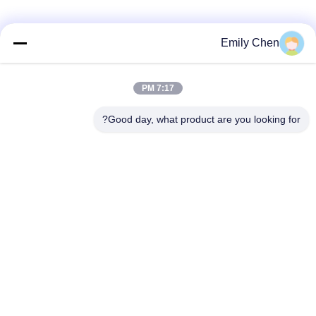
وسائل التواصل الاجتماعي
Emily Chen
7:17 PM
اتصال سريع
Good day, what product are you looking for?
الهاتف
86--18964553551
البريد الإلكتروني
info01@greenarkworld.com
العنوان
رقم 253 ، طريق Xuanchun ، مجمع Sanzao الصناعي ، منطقة
Pudong الجديدة ، شنغهاي ، الصين 201314
سياسة الخصوصية
|
خريطة الموقع