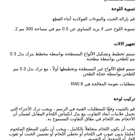
تسوية اللوحة
قم بإزالة الخبث والنتوءات الفولاذية أثناء القطع.
تسوية اللوح حتى لا يزيد التساوي عن 0.5 مم في مساحة 300 مم 2.
تجهيز الالات
سيتم تخطيط وتشكيل الألواح المسطحة بواسطة مخطط يترك بدل 0.3
مم للطحن بواسطة مطحنة.
سيتم قطع الألواح غير المسطحة وتخطيطها أولاً ، مع ترك بدل 0.3 مم
للطحن بواسطة عجلة الطحن.
متطلبات نعومة المعالجة هي RA0.8.
تركيب لوحة
قم بالتثبيت وفقًا للمتطلبات الفنية في الرسم ، ويجب ترك الأجزاء التي
تحمل علامات أبعاد التفاوت مع بدل انكماش اللحام المقابل لضمان أن
الأحجام بعد اللحام في نطاق التفاوت المسموح به.
يجب أن يكون اللحام متغلغلاً بالكامل ، ويجب أن يكون السطح الملحوم
أملسًا بدون عيوب في اللحام أو تخطي اللحام أو تضمين الخبث أو ثقوب
الغاز أو الشقوق أو التقويض.