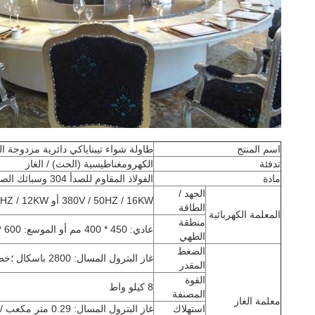
اسم المنتج
طاولة شواء تيبناياكي دائرية مزدوجة ا
تدفئة
الكهرومغناطيسية (الحث) / الغاز
مادة
الفولاذ المقاوم للصدأ 304 وسبائك الصلب
الجهد /
380V / 50HZ / 16KW أو 220V / 60HZ / 12KW
الطاقة
المعلمة الكهربائية
منطقة
عادي: 450 * 400 مم أو الموسع: 600 * 400 مم
الطهي
الضغط
غاز البترول المسال: 2800 باسكال ؛خط الأنابيب نات غاز: 2000 pa
المقدر
القوة
8 كيلو واط
المصنفة
معلمة الغاز
استهلاك