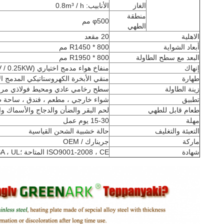
الغاز
الأنابيب: 0.8m³ / h
منطقة
φ500 مم
الطهي
الاهلية
20 مقعد
أبعاد الشواية
R1450 * 800 مم
البعد مع سطح الطاولة
R1950 * 800 مم
إنهاك
منفاخ هواء مدمج اختياري (380V / 0.25KW أو 220V / 0.51KW)
طهارة
منقي الأبخرة الكهروستاتيكي المدمج الاختياري (220 فولت / 5
زينة الطاولة
سطح رخامي عادي ومحيط فولاذي مر
تطبيق
شواء خارجي ، مطعم ، فندق ، ساحة طعا
طعام قابل للطهي
لحم البقر والضأن والدجاج والأسماك وا
مهلة
15-30 يوم عمل
التعبئة والتغليف
حالة خشبية الشحن القياسية
ماركة
جرينارك / OEM
شهادة
ISO9001-2008 ، CE المتاحة ؛CSA ، UL قيد التقدم