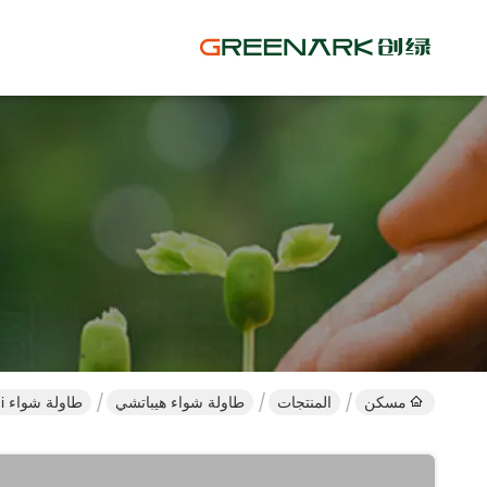
مسكن
المنتجات
طاولة شواء هيباتشي
طاولة شواء Hibachi من الفولاذ المقاوم للصدأ على شكل دائرة متتالية مع مواقد مزدوجة