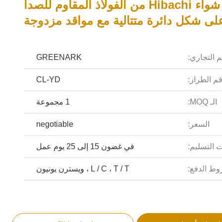
طاولة شواء Hibachi من الفولاذ المقاوم للصدأ
لى شكل دائرة متتالية مع مواقد مزدوجة
م التجاري:
GREENARK
م الطراز:
CL-YD
الـ MOQ:
1 مجموعة
السعر:
negotiable
 التسليم:
في غضون 15 إلى 25 يوم عمل
ط الدفع:
L / C ، T / T ، ويسترن يونيون