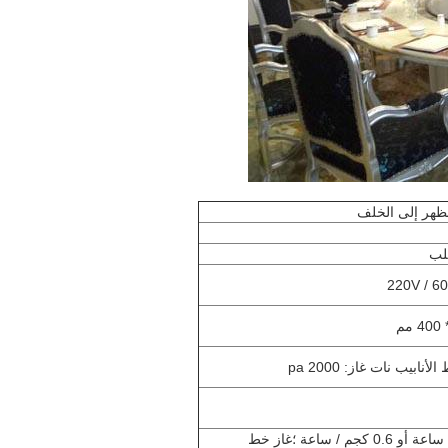
لظهر إلى الخلف
غاز البترول المسال: 0.29 متر مكعب / ساعة أو 0.6 كجم / ساعة ؛غاز خط