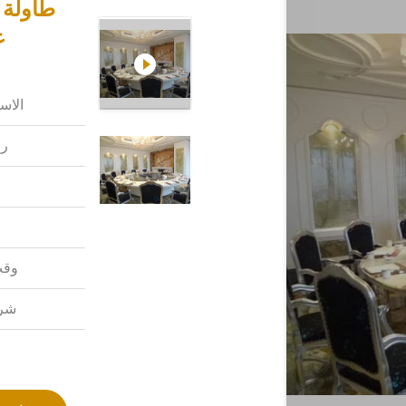
ع
الاس
رق
وقت
شرو