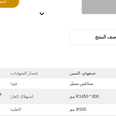
احص
صف المنتج
شنغهاي، الصين
إصدار الشهادات:
ستانلس ستيل
قوة:
R1450 * 800 مم
استهلاك الغاز:
Φ500 مم
الاهلية: