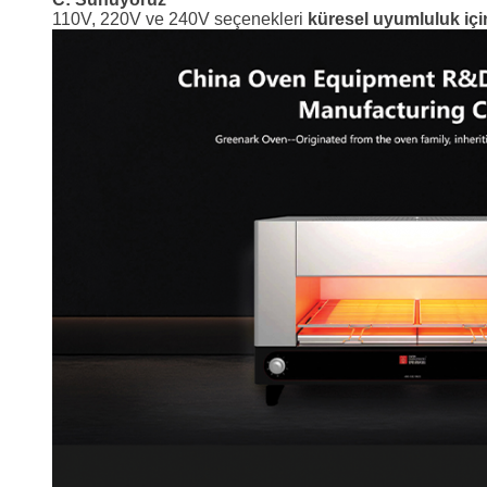
110V, 220V ve 240V seçenekleri
küresel uyumluluk içi