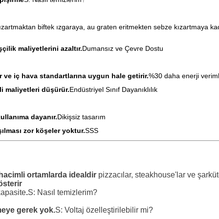
artmaktan biftek ızgaraya, au graten eritmekten sebze kızartmaya kad
çilik maliyetlerini azaltır.
Dumansız ve Çevre Dostu
r ve iç hava standartlarına uygun hale getirir.
%30 daha enerji veriml
 maliyetleri düşürür.
Endüstriyel Sınıf Dayanıklılık
ullanıma dayanır.
Dikişsiz tasarım
şılması zor köşeler yoktur.
SSS
hacimli ortamlarda idealdir
pizzacılar, steakhouse'lar ve şarküt
österir
kapasite
.
S: Nasıl temizlerim?
meye gerek yok.
S: Voltaj özelleştirilebilir mi?