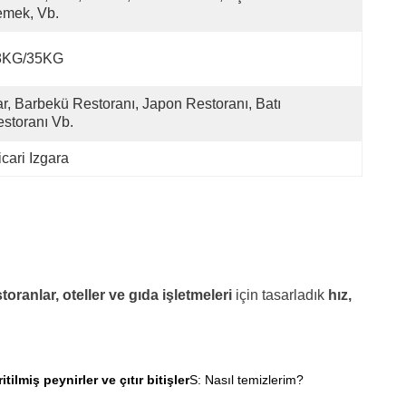
emek, Vb.
8KG/35KG
r, Barbekü Restoranı, Japon Restoranı, Batı 
storanı Vb.
icari Izgara
toranlar, oteller ve gıda işletmeleri
için tasarladık
hız,
lmiş peynirler ve çıtır bitişler
S: Nasıl temizlerim?