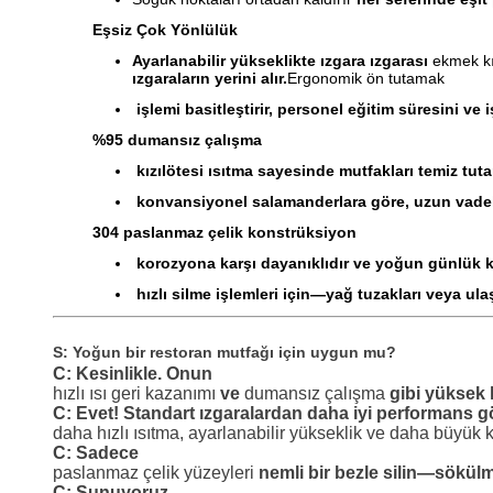
Eşsiz Çok Yönlülük
Ayarlanabilir yükseklikte ızgara ızgarası
ekmek kız
ızgaraların yerini alır.
Ergonomik ön tutamak
işlemi basitleştirir, personel eğitim süresini ve iş
%95 dumansız çalışma
kızılötesi ısıtma sayesinde mutfakları temiz tuta
konvansiyonel salamanderlara göre, uzun vadeli
304 paslanmaz çelik konstrüksiyon
korozyona karşı dayanıklıdır ve yoğun günlük k
hızlı silme işlemleri için—yağ tuzakları veya ula
S: Yoğun bir restoran mutfağı için uygun mu?
C: Kesinlikle. Onun
hızlı ısı geri kazanımı
ve
dumansız çalışma
gibi yüksek 
C: Evet! Standart ızgaralardan daha iyi performans g
daha hızlı ısıtma, ayarlanabilir yükseklik ve daha büyük 
C: Sadece
paslanmaz çelik yüzeyleri
nemli bir bezle silin—sökül
C: Sunuyoruz