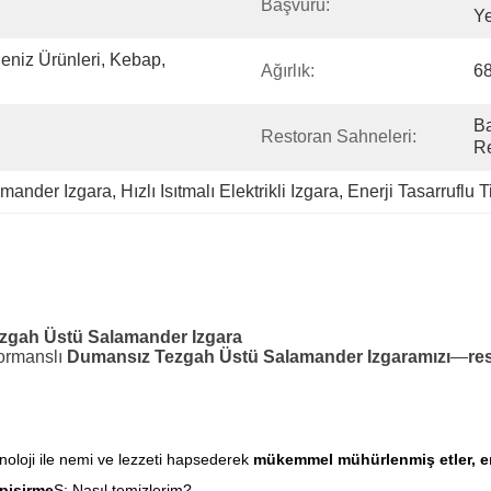
Başvuru:
Y
eniz Ürünleri, Kebap, 
Ağırlık:
6
Ba
Restoran Sahneleri:
Re
mander Izgara
, 
Hızlı Isıtmalı Elektrikli Izgara
, 
Enerji Tasarruflu T
ezgah Üstü Salamander Izgara
formanslı
Dumansız Tezgah Üstü Salamander Izgaramızı
—
res
knoloji ile nemi ve lezzeti hapsederek
mükemmel mühürlenmiş etler, eriti
 pişirme
S: Nasıl temizlerim?