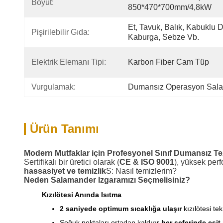
Boyut:
850*470*700mm/4,8kW
Et, Tavuk, Balık, Kabuklu D
Pişirilebilir Gıda:
Kaburga, Sebze Vb.
Elektrik Elemanı Tipi:
Karbon Fiber Cam Tüp
Vurgulamak:
Dumansız Operasyon Sala
Ürün Tanımı
Modern Mutfaklar için Profesyonel Sınıf Dumansız T
Sertifikalı bir üretici olarak (
CE & ISO 9001
), yüksek per
hassasiyet ve temizlik
S: Nasıl temizlerim?
Neden Salamander Izgaramızı Seçmelisiniz?
Kızılötesi Anında Isıtma
2 saniyede optimum sıcaklığa ulaşır
kızılötesi te
Soğuk noktaları ortadan kaldırır
her seferinde eşit