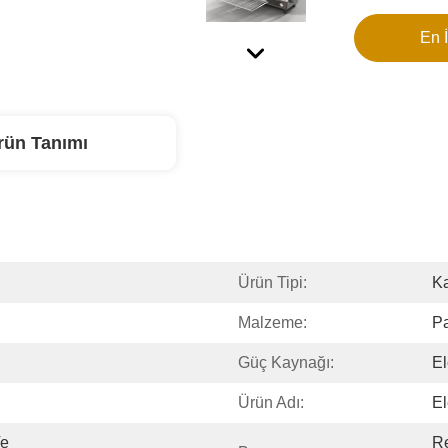
En İ
rün Tanımı
Ürün Tipi:
Ka
Malzeme:
P
Güç Kaynağı:
El
Ürün Adı:
El
e 
Re