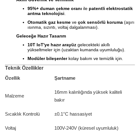
95%+ duman çekme oranı
ile
patentli elektrostatik
arıtma teknolojisi
.
Otomatik gaz kesme
ve
çok sensörlü koruma
(aşırı
ısınma, sızıntı, voltaj dalgalanması).
Geleceğe Hazır Tasarım
10T IoT'ye hazır arayüz
gelecekteki akıllı
yükseltmeler için (uzaktan kumanda uyumluluğu).
Modüler bileşenler
kolay bakım ve temizlik için.
Teknik Özellikler
Özellik
Şartname
16mm kalınlığında yüksek kaliteli
Malzeme
bakır
Sıcaklık Kontrolü
±0.1°C hassasiyet
Voltaj
100V-240V (küresel uyumluluk)