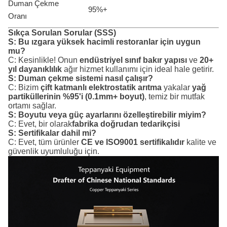
Duman Çekme
95%+
Oranı
Sıkça Sorulan Sorular (SSS)
S: Bu ızgara yüksek hacimli restoranlar için uygun
mu?
C: Kesinlikle! Onun
endüstriyel sınıf bakır yapısı
ve
20+
yıl dayanıklılık
ağır hizmet kullanımı için ideal hale getirir.
S: Duman çekme sistemi nasıl çalışır?
C: Bizim
çift katmanlı elektrostatik arıtma
yakalar
yağ
partiküllerinin %95'i (0.1mm+ boyut)
, temiz bir mutfak
ortamı sağlar.
S: Boyutu veya güç ayarlarını özelleştirebilir miyim?
C: Evet, bir olarak
fabrika doğrudan tedarikçisi
S: Sertifikalar dahil mi?
C: Evet, tüm ürünler
CE ve ISO9001 sertifikalıdır
kalite ve
güvenlik uyumluluğu için.