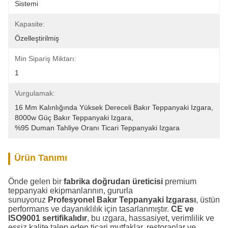
Sistemi
Kapasite:
Özelleştirilmiş
Min Sipariş Miktarı:
1
Vurgulamak:
16 Mm Kalınlığında Yüksek Dereceli Bakır Teppanyaki Izgara
, 
8000w Güç Bakır Teppanyaki Izgara
, 
%95 Duman Tahliye Oranı Ticari Teppanyaki Izgara
Ürün Tanımı
Önde gelen bir
fabrika doğrudan üreticisi
premium
teppanyaki ekipmanlarının, gururla
sunuyoruz
Profesyonel Bakır Teppanyaki Izgarası
, üstün
performans ve dayanıklılık için tasarlanmıştır.
CE ve
ISO9001 sertifikalıdır
, bu ızgara, hassasiyet, verimlilik ve
eşsiz kalite talep eden ticari mutfaklar, restoranlar ve