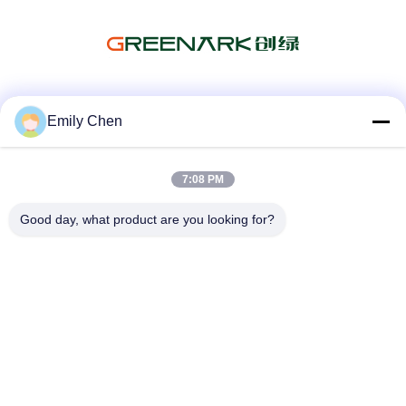
Sosyal Medya
Emily Chen
7:08 PM
Hızlı iletişim
Good day, what product are you looking for?
Tel
86--18964553551
E-posta
info01@greenarkworld.com
Adres
253, Xuanchun Yolu, Sanzao Endüstri Parkı, Pudong Yeni
Bölgesi, Şanghay, Çin 201314