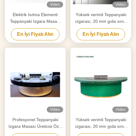
Video
Video
Elektrik Isıtma Elementi
Yüksek verimli Teppanyaki
Teppanyaki Izgara Masası
ızgarası, 20 mm gıda sınıfı
Temizleme İhtiyaçlarınıza
alaşımlı çelik tezgahı ve akıllı
En İyi Fiyatı Alın
En İyi Fiyatı Alın
göre Özel
ısıtma
Video
Video
Profesyonel Teppanyaki
Yüksek verimli Teppanyaki
Izgara Masası Üreticisi Özel
ızgarası, 20 mm gıda sınıfı
Yapım Ücretsiz Tasarımla
alaşımlı çelik tezgahı ve akıllı