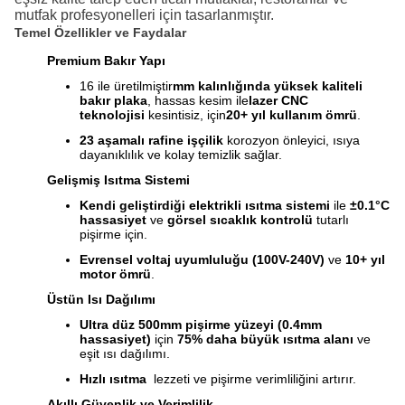
mutfak profesyonelleri için tasarlanmıştır.
Temel Özellikler ve Faydalar
Premium Bakır Yapı
16 ile üretilmiştir
mm kalınlığında yüksek kaliteli
bakır plaka
, hassas kesim ile
lazer CNC
teknolojisi
kesintisiz, için
20+ yıl kullanım ömrü
.
23 aşamalı rafine işçilik
korozyon önleyici, ısıya
dayanıklılık ve kolay temizlik sağlar.
Gelişmiş Isıtma Sistemi
Kendi geliştirdiği elektrikli ısıtma sistemi
ile
±0.1°C
hassasiyet
ve
görsel sıcaklık kontrolü
tutarlı
pişirme için.
Evrensel voltaj uyumluluğu (100V-240V)
ve
10+ yıl
motor ömrü
.
Üstün Isı Dağılımı
Ultra düz 500mm pişirme yüzeyi (0.4mm
hassasiyet)
için
75% daha büyük ısıtma alanı
ve
eşit ısı dağılımı.
Hızlı ısıtma
lezzeti ve pişirme verimliliğini artırır.
Akıllı Güvenlik ve Verimlilik