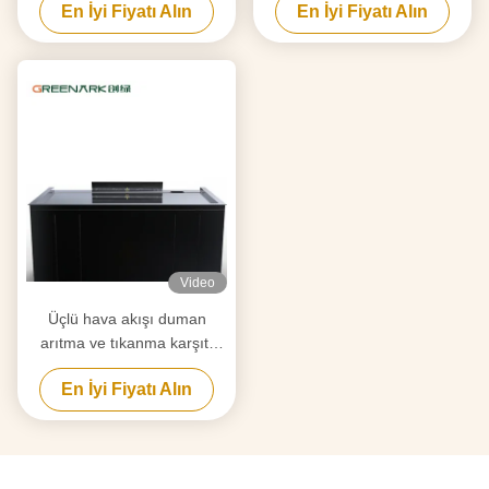
En İyi Fiyatı Alın
En İyi Fiyatı Alın
Güvenilir Hibachi Izgara
ısıtma
Ekipmanı Tedarikçisi
Video
Üçlü hava akışı duman
arıtma ve tıkanma karşıtı
teknoloji ile Endüstriyel
En İyi Fiyatı Alın
Teppanyaki Grill