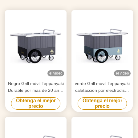
el video
el video
Negro Grill móvil Teppanyaki
verde Grill móvil Teppanyaki
Durable por más de 20 años
calefacción por electrodisco
tabla de grado alimenticio
Libre movimiento tabla de
Obtenga el mejor
Obtenga el mejor
Hibachi Grill Table
calidad alimentaria Hibachi
precio
precio
Grill Table