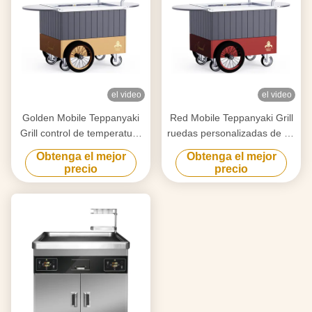
el video
el video
Golden Mobile Teppanyaki
Red Mobile Teppanyaki Grill
Grill control de temperatura
ruedas personalizadas de 16
inteligente y preciso libre
pulgadas Movimiento libre
Obtenga el mejor
Obtenga el mejor
movimiento de la mesa de
de material de grado
precio
precio
calificación alimentaria
alimenticio Hibachi Grill
Hibachi Grill Table
Table