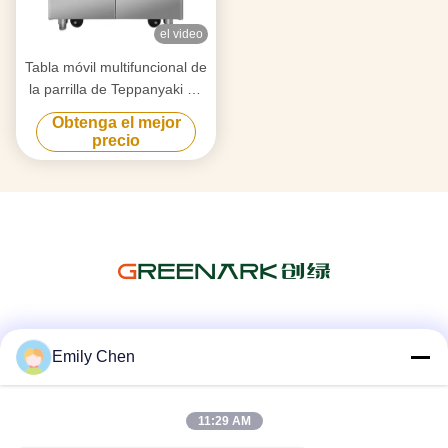
el video
Tabla móvil multifuncional de
la parrilla de Teppanyaki de
la cocina comercial con el
Obtenga el mejor
horno doble
precio
Las redes sociales
Emily Chen
11:29 AM
Contacto rápido