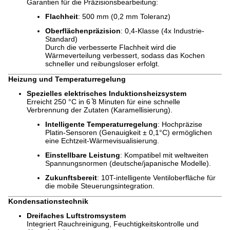
Garantien für die Präzisionsbearbeitung:
Flachheit
: 500 mm (0,2 mm Toleranz)
Oberflächenpräzision
: 0,4-Klasse (4x Industrie-
Standard)
Durch die verbesserte Flachheit wird die
Wärmeverteilung verbessert, sodass das Kochen
schneller und reibungsloser erfolgt.
Heizung und Temperaturregelung
Spezielles elektrisches Induktionsheizsystem
Erreicht 250 °C in 6 ̊8 Minuten für eine schnelle
Verbrennung der Zutaten (Karamellisierung).
Intelligente Temperaturregelung
: Hochpräzise
Platin-Sensoren (Genauigkeit ± 0,1°C) ermöglichen
eine Echtzeit-Wärmevisualisierung.
Einstellbare Leistung
: Kompatibel mit weltweiten
Spannungsnormen (deutsche/japanische Modelle).
Zukunftsbereit
: 10T-intelligente Ventiloberfläche für
die mobile Steuerungsintegration.
Kondensationstechnik
Dreifaches Luftstromsystem
Integriert Rauchreinigung, Feuchtigkeitskontrolle und