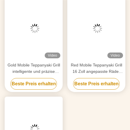
Video
Video
Gold Mobile Teppanyaki Grill
Red Mobile Teppanyaki Grill
intelligente und präzise
16 Zoll angepasste Räder
Temperaturkontrolle
Freizügigkeit
Beste Preis erhalten
Beste Preis erhalten
Freizügigkeit
Lebensmittelmaterial Hibachi
Grill Tisch