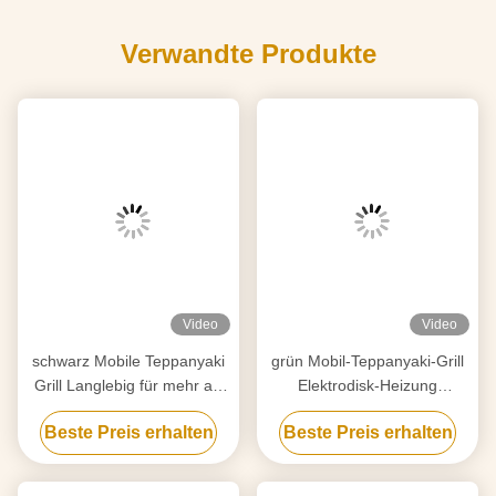
Verwandte Produkte
Video
Video
schwarz Mobile Teppanyaki
grün Mobil-Teppanyaki-Grill
Grill Langlebig für mehr als
Elektrodisk-Heizung
20 Jahre Lebensmittelbrett
Freizügigkeit
Beste Preis erhalten
Beste Preis erhalten
Hibachi Grill Tisch
Lebensmittelbrett Hibachi
Grill Tisch