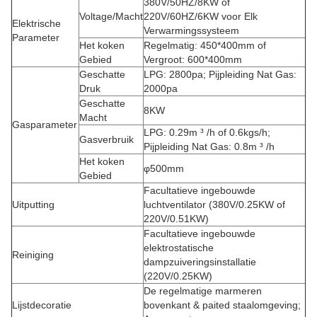
380V/50HZ/8KW of
Voltage/Macht
220V/60HZ/6KW voor Elk
Elektrische
Verwarmingssysteem
Parameter
Het koken
Regelmatig: 450*400mm of
Gebied
Vergroot: 600*400mm
Geschatte
LPG: 2800pa; Pijpleiding Nat Gas:
Druk
2000pa
Geschatte
8KW
Macht
Gasparameter
LPG: 0.29m ³ /h of 0.6kgs/h;
Gasverbruik
Pijpleiding Nat Gas: 0.8m ³ /h
Het koken
φ500mm
Gebied
Facultatieve ingebouwde
Uitputting
luchtventilator (380V/0.25KW of
220V/0.51KW)
Facultatieve ingebouwde
elektrostatische
Reiniging
dampzuiveringsinstallatie
(220V/0.25KW)
De regelmatige marmeren
Lijstdecoratie
bovenkant & paited staalomgeving;