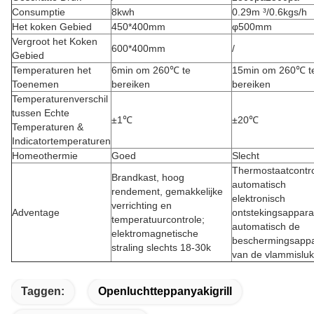
Consumptie
8kwh
0.29m ³/0.6kgs/h
Het koken Gebied
450*400mm
φ500mm
Vergroot het Koken
600*400mm
/
Gebied
Temperaturen het
6min om 260℃ te
15min om 260℃ t
Toenemen
bereiken
bereiken
Temperaturenverschil
tussen Echte
±1℃
±20℃
Temperaturen &
Indicatortemperaturen
Homeothermie
Goed
Slecht
Thermostaatcontro
Brandkast, hoog
automatisch
rendement, gemakkelijke
elektronisch
verrichting en
Adventage
ontstekingsappara
temperatuurcontrole;
automatisch de
elektromagnetische
beschermingsappa
straling slechts 18-30k
van de vlammisluk
Taggen:
Openluchtteppanyakigrill