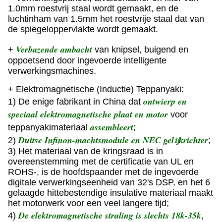
1.0mm roestvrij staal wordt gemaakt, en de
luchtinham van 1.5mm het roestvrije staal dat van
de spiegeloppervlakte wordt gemaakt.
Verbazende ambacht
+
van knipsel, buigend en
oppoetsend door ingevoerde intelligente
verwerkingsmachines.
+ Elektromagnetische (Inductie) Teppanyaki:
ontwierp en
1) De enige fabrikant in China dat
speciaal elektromagnetische plaat en motor
voor
assembleert
teppanyakimateriaal
;
Duitse Infinon-machtsmodule en NEC gelijkrichter
2)
;
3) Het materiaal van de kringsraad is in
overeenstemming met de certificatie van UL en
ROHS-, is de hoofdspaander met de ingevoerde
digitale verwerkingseenheid van 32's DSP, en het 6
gelaagde hittebestendige insulative materiaal maakt
het motorwerk voor een veel langere tijd;
De elektromagnetische straling is slechts 18k-35k
4)
,