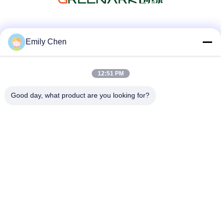
Sociale media
Emily Chen
12:51 PM
Snel contact
Good day, what product are you looking for?
Telefoon
86--18964553551
E-mail
info01@greenarkworld.com
Adres
Nr 253, Xuanchun-Road, Sanzao-Industrieterrein, het
Nieuwe Gebied van Pudong, Shanghai, China 201314