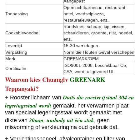
Aangepast
Openluchtbarbecue, restaurant,
Toepassing
hotel, voedselplazza,
restauratiewagen, enz.
Rundvlees, schaap, kip, vissen,
Cookablevoedsel
schaaldieren, groente, rijst, noedel,
enz.
Levertijd
15-30 werkdagen
Verpakking
Norm die Houten Geval verschepen
Merk
GREENARK/OEM
ISO9001-2008, beschikbaar Ce;
Certificatie
CSA, wordt uitgevoerd UL
Waarom kies Chuanglv
GREENARK
Teppanyaki?
Duits die roestvrij staal 304 en
+ Rooster lichaam van
legeringsstaal wordt
gemaakt
, het verwarmen plaat
van speciaal legeringsstaal wordt gemaakt met
20mm
,
unibody uit één stuk
dikte van
, geen
misvorming of verkleuring na oud gebruik dat.
+ Verrichtingspaneel, afvalcontainer en filter van