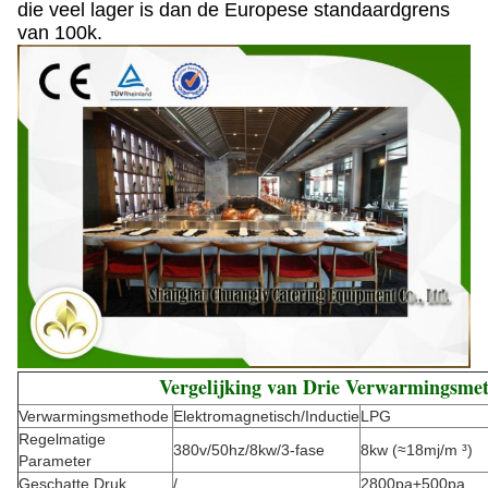
die veel lager is dan de Europese standaardgrens
van 100k.
Vergelijking van Drie Verwarmingsme
Verwarmingsmethode
Elektromagnetisch/Inductie
LPG
Regelmatige
380v/50hz/8kw/3-fase
8kw (≈18mj/m ³)
Parameter
Geschatte Druk
/
2800pa±500pa