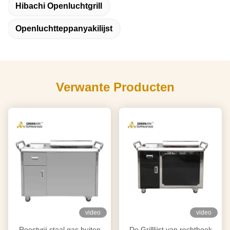
Hibachi Openluchtgrill
Openluchtteppanyakilijst
Verwante Producten
video
video
Roestvrij staal gas buiten
De Grilllijst van rechthoek