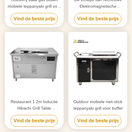
mobiele teppanyaki grill voor
Elektromagnetische
het frituren van biefstuk
Openluchthibachi voor
Vind de beste prijs
Vind de beste prijs
Rundvlees/Schaap
Restaurant 1.2m Inductie
Outdoor mobiele niet-stick
Hibachi Grill Table
teppanyaki grill voor buffet
Teppanyaki Griddle
Vind de beste prijs
Vind de beste prijs