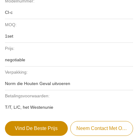
Modelnummer:
Cl-c
MOQ:
1set
Prijs:
negotiable
Verpakking:
Norm die Houten Geval uitvoeren
Betalingsvoorwaarden:
T/T, L/C, het Westenunie
Vind De Beste Prijs
Neem Contact Met Ons Op