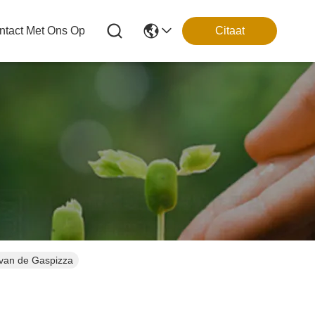
tact Met Ons Op
Citaat
 van de Gaspizza