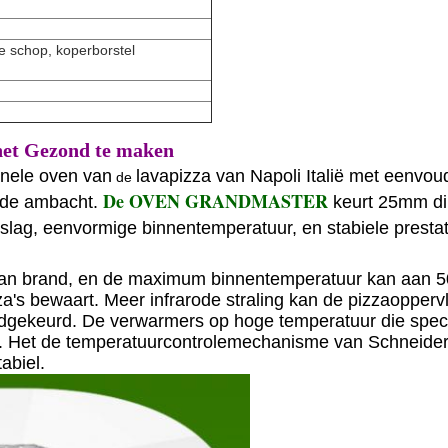
ie schop, koperborstel
het Gezond te maken
ionele oven van
lavapizza van Napoli Italië met eenvoud
de
De OVEN GRANDMASTER
ende ambacht.
keurt 25mm dik
pslag, eenvormige binnentemperatuur, en stabiele prest
van brand, en de maximum binnentemperatuur kan aan 50
za's bewaart. Meer infrarode straling kan de pizzaopper
ekeurd. De verwarmers op hoge temperatuur die specia
 Het de temperatuurcontrolemechanisme van Schneider e
abiel.