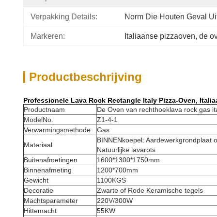
Verpakking Details:
Norm Die Houten Geval Ui
Markeren:
Italiaanse pizzaoven
, 
de o
Productbeschrijving
Professionele Lava Rock Rectangle Italy Pizza-Oven, Itali
Productnaam
De Oven van rechthoeklava rock gas ita
ModelNo.
Z1-4-1
Verwarmingsmethode
Gas
BINNENkoepel: Aardewerkgrondplaat o
Materiaal
Natuurlijke lavarots
Buitenafmetingen
1600*1300*1750mm
Binnenafmeting
1200*700mm
Gewicht
1100KGS
Decoratie
Zwarte of Rode Keramische tegels
Machtsparameter
220V/300W
Hittemacht
55KW