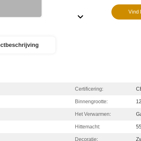
Vind 
ctbeschrijving
Certificering:
C
Binnengrootte:
1
Het Verwarmen:
G
Hittemacht:
5
Decoratie:
Zw