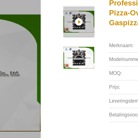
Professi
Pizza-Ov
Gaspizz
Merknaam:
Modelnumme
MOQ:
Prijs:
Leveringsterm
Betalingsvoo