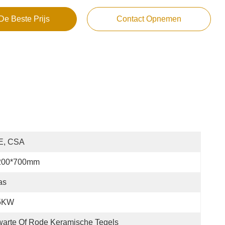
De Beste Prijs
Contact Opnemen
E, CSA
200*700mm
as
5KW
arte Of Rode Keramische Tegels