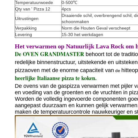
Temperatuurwoede
0-500℃
Qty van ' Pizza 12
4pcs
Draaiende schil, overbrengend schil, d
Uitrustingen
schoonmaken
Verpakking
Norm die Houten Geval verscheept
Levering
15-30 het werkdagen
Het verwarmen op Natuurlijk Lava Rock om 
De OVEN GRANDMASTER
behoort tot de tradit
redelijke binnenstructuur, uitstekende en uitstek
pizzaoven met de enorme capaciteit van
hitteo
de
heerlijke Italiaanse pizza te koken.
De ovens van de gaspizza verwarmen met pijler 
en voeding van de groenten en de vruchten in piz
Worden de volledig ingevoerde componenten goedg
aangepast duurzaam en kunnen gelijk verwarmen.
maken de temperatuurcontrole nauwkeuriger en st