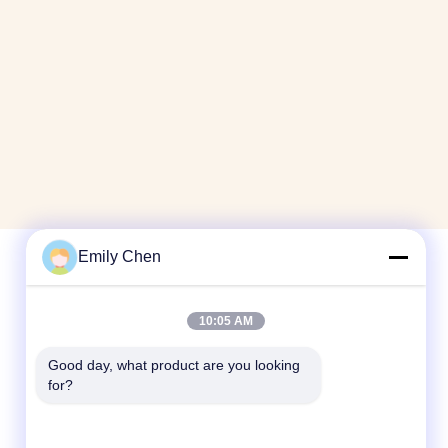
Emily Chen
Snel contact
10:05 AM
Telefoon
Good day, what product are you looking 
86--18964553551
for?
E-mail