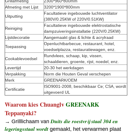
Grillafmeting
2300*960*800mm
Afmeting met Lijst
3200*1900*800mm
Facultatieve ingebouwde luchtventilator
Uitputting
(380V/0.25KW of 220V/0.51KW)
Facultatieve ingebouwde elektrostatische
Reiniging
dampzuiveringsinstallatie (220V/0.25KW)
Lijstdecoratie
Aangemaakt glas & lichte & acrylraad
Openluchtbarbecue, restaurant, hotel,
Toepassing
voedselplazza, restauratiewagen, enz.
Rundvlees, schaap, kip, vissen,
Cookablevoedsel
schaaldieren, groente, rijst, noedel, enz.
Levertijd
20-30 het werkdagen
Verpakking
Norm die Houten Geval verschepen
Merk
GREENARK/OEM
ISO9001-2008, beschikbaar Ce; CSA, wordt
Certificatie
uitgevoerd UL
Waarom kies Chuanglv
GREENARK
Teppanyaki?
Duits die roestvrij staal 304 en
→ Grilllichaam van
legeringsstaal wordt
gemaakt
, het verwarmen plaat