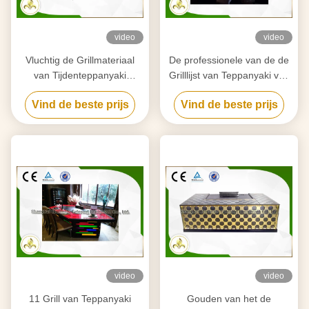
video
video
Vluchtig de Grillmateriaal
De professionele van de de
van Tijdenteppanyaki
Grilllijst van Teppanyaki van
Hibachi, de Japanse Lijst
het Cirkelroestvrije staal
Vind de beste prijs
Vind de beste prijs
van de Restaurantgrill
Koninklijke Ontworpen
Smaak
video
video
11 Grill van Teppanyaki
Gouden van het de