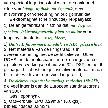
van speciaal legeringsstaal wordt gemaakt met
20mm
,
unibody uit één stuk
dikte van
, geen
misvorming of verkleuring na oud gebruik dat.
→ Elektromagnetische (Inductie) Teppanyaki:
ontwierp en
1) De enige fabrikant in China dat
speciaal elektromagnetische plaat en motor
voor
assembleert
teppanyakimateriaal
;
Duitse Infinon-machtsmodule en NEC gelijkrichter
2)
;
3) Het materiaal van de kringsraad is in
overeenstemming met de certificatie van UL en
ROHS-, is de hoofdspaander met de ingevoerde
digitale verwerkingseenheid van 32's DSP, en het 6
gelaagde hittebestendige insulative materiaal maakt
het motorwerk voor een veel langere tijd;
De elektromagnetische straling is slechts 18k-35k
4)
,
die veel lager is dan de Europese standaardgrens
van 100k.
→ Gas Teppanyaki:
1) Gasverbruik: LPG 0.29m3/h (0.6kgs),
pijpleidingsgas 0.8m3/h.