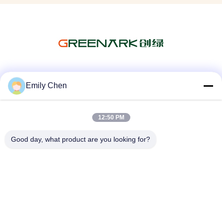
Sociale media
Emily Chen
12:50 PM
Snel contact
Good day, what product are you looking for?
Telefoon
86--18964553551
E-mail
info01@greenarkworld.com
Adres