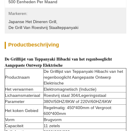
500 Eenheden Per Maand
Markeren:
Japanse Het Dineren Grill
, 
De Grill Van Roestvrij Staalteppanyaki
Productbeschrijving
De Grilllijst van Teppanyaki Hibachi van het regenbooglicht
Aangepaste Ontwerp Elektrische
De Grilllijst van Teppanyaki Hibachi van het
Productnaam
regenbooglicht Aangepaste Ontwerp
Elektrische
Het verwarmen
Elektromagnetisch (Inductie)
Lichaamsmateriaal
Roestvrij staal 304/Legeringsstaal
Parameter
380V/50HZ/8KW of 220V/60HZ/6KW
Regelmatig: 450*400mm of Vergroot:
Het koken Gebied
600*400mm
Vorm
Brugvorm
Capaciteit
11 zetels