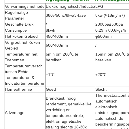
Verwarmingsmethode
Elektromagnetisch/Inductie
LPG
Regelmatige
380v/50hz/8kw/3-fase
8kw (≈18mj/m ³)
Parameter
Geschatte Druk
/
2800pa±500pa
Consumptie
8kwh
0.29m ³/0.6kgs/h
Het koken Gebied
450*400mm
φ500mm
Vergroot het Koken
600*400mm
/
Gebied
Temperaturen het
6min om 260℃ te
15min om 260℃ t
Toenemen
bereiken
bereiken
Temperaturenverschil
tussen Echte
±1℃
±20℃
Temperaturen &
Indicatortemperaturen
Homeothermie
Goed
Slecht
Thermostaatcontro
Brandkast, hoog
automatisch
rendement, gemakkelijke
elektronisch
verrichting en
Adventage
ontstekingsappara
temperatuurcontrole;
automatisch de
elektromagnetische
beschermingsappa
straling slechts 18-30k