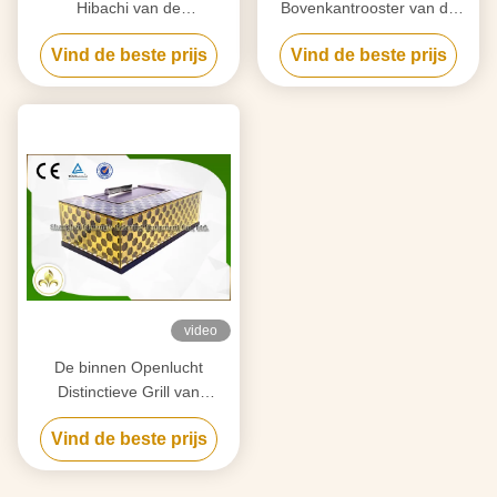
Hibachi van de
Bovenkantrooster van de
zetelsregenboog de Lichte,
Tijdenlijst van de Grillroestvrij
Vind de beste prijs
Vind de beste prijs
de Plaat van Roestvrij
staal 304/Legering van
staalteppanyaki
Teppan Yaki het
Staalmateriaal
video
De binnen Openlucht
Distinctieve Grill van
Teppanyaki Hibachi
Vind de beste prijs
Ontworpen voor
Hotel/Voedselplein