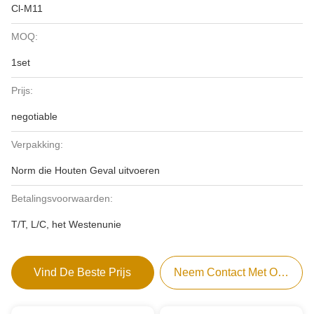
Cl-M11
MOQ:
1set
Prijs:
negotiable
Verpakking:
Norm die Houten Geval uitvoeren
Betalingsvoorwaarden:
T/T, L/C, het Westenunie
Vind De Beste Prijs
Neem Contact Met Ons Op