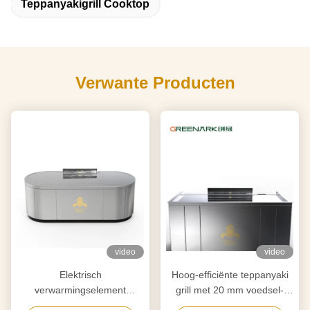
Teppanyakigrill Cooktop
Verwante Producten
video
video
Elektrisch
Hoog-efficiënte teppanyaki
verwarmingselement
grill met 20 mm voedsel-
teppanyaki grill tafel voor
grade legering staal