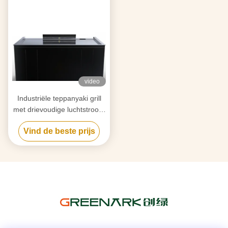
video
Industriële teppanyaki grill
met drievoudige luchtstroom
rookreiniging en anti-
Vind de beste prijs
verstoppingstechnologie