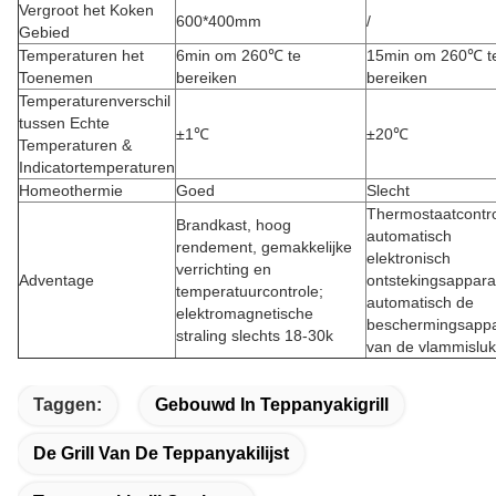
Vergroot het Koken
600*400mm
/
Gebied
Temperaturen het
6min om 260℃ te
15min om 260℃ t
Toenemen
bereiken
bereiken
Temperaturenverschil
tussen Echte
±1℃
±20℃
Temperaturen &
Indicatortemperaturen
Homeothermie
Goed
Slecht
Thermostaatcontro
Brandkast, hoog
automatisch
rendement, gemakkelijke
elektronisch
verrichting en
Adventage
ontstekingsappara
temperatuurcontrole;
automatisch de
elektromagnetische
beschermingsappa
straling slechts 18-30k
van de vlammisluk
Taggen:
Gebouwd In Teppanyakigrill
De Grill Van De Teppanyakilijst