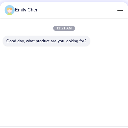
Sociale media
Emily Chen
11:21 AM
Snel contact
Good day, what product are you looking for?
Telefoon
86--18964553551
E-mail
info01@greenarkworld.com
Adres
Nr 253, Xuanchun-Road, Sanzao-Industrieterrein, het
Nieuwe Gebied van Pudong, Shanghai, China 201314
Privacybeleid
|
Sitemap
China Goede kwaliteit De Lijst van de Teppanyakigrill