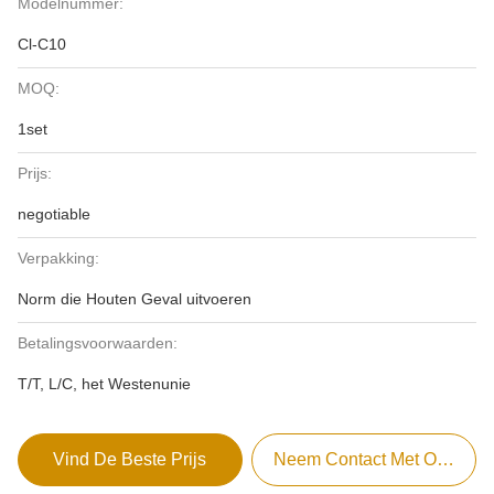
Modelnummer:
Cl-C10
MOQ:
1set
Prijs:
negotiable
Verpakking:
Norm die Houten Geval uitvoeren
Betalingsvoorwaarden:
T/T, L/C, het Westenunie
Vind De Beste Prijs
Neem Contact Met Ons Op