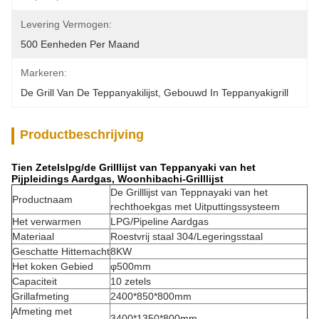
Levering Vermogen:
500 Eenheden Per Maand
Markeren:
De Grill Van De Teppanyakilijst
, 
Gebouwd In Teppanyakigrill
Productbeschrijving
Tien Zetelslpg/de Grilllijst van Teppanyaki van het
Pijpleidings Aardgas, Woonhibachi-Grilllijst
De Grilllijst van Teppnayaki van het
Productnaam
rechthoekgas met Uitputtingssysteem
Het verwarmen
LPG/Pipeline Aardgas
Materiaal
Roestvrij staal 304/Legeringsstaal
Geschatte Hittemacht
8KW
Het koken Gebied
φ500mm
Capaciteit
10 zetels
Grillafmeting
2400*850*800mm
Afmeting met
3400*1350*800mm