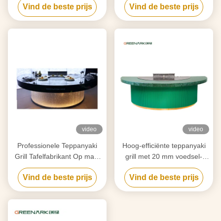
Vind de beste prijs
Vind de beste prijs
zuivering op maat van uw
countertop & slimme
behoeften
verwarming
video
video
Professionele Teppanyaki
Hoog-efficiënte teppanyaki
Grill Tafelfabrikant Op maat
grill met 20 mm voedsel-
gemaakt met gratis ontwerp
grade legering staal
Vind de beste prijs
Vind de beste prijs
Betrouwbare Hibachi Grill
countertop & slimme
Apparatuurleverancier
verwarming