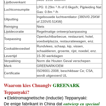
Lijstbovenkant
LPG: 0.29m ³ /h of 0.6kgs/h; Pijpleiding Nat
Luchtconsumptie
Gas: 0.8m ³ /h
Ingebouwde luchtventilator (380V/0.25KW
Uitputting
of 220V/0.51KW)
Reiniging
Niets
Lijstdecoratie
Regelmatige ontwerp/aanpassing
Openluchtbarbecue, restaurant, hotel,
Toepassing
voedselplazza, restauratiewagen, enz.
Rundvlees, schaap, kip, vissen,
Cookablevoedsel
schaaldieren, groente, rijst, noedel, enz.
Levertijd
15-30 werkdagen
Verpakking
Norm die Houten Geval verschepen
Merk
GREENARK/OEM
ISO9001-2008, beschikbaar Ce; CSA,
Certificatie
wordt uitgevoerd UL
Waarom kies Chuanglv
GREENARK
Teppanyaki?
Elektromagnetische (Inductie) Teppanyaki:
▼
ontwierp en speciaal
De enige fabrikant in China dat