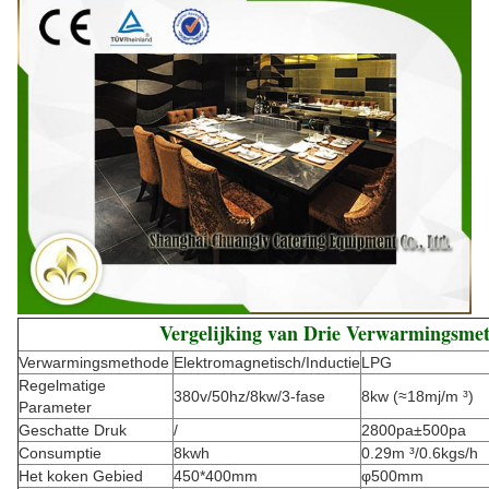
Vergelijking van Drie Verwarmingsme
Verwarmingsmethode
Elektromagnetisch/Inductie
LPG
Regelmatige
380v/50hz/8kw/3-fase
8kw (≈18mj/m ³)
Parameter
Geschatte Druk
/
2800pa±500pa
Consumptie
8kwh
0.29m ³/0.6kgs/h
Het koken Gebied
450*400mm
φ500mm