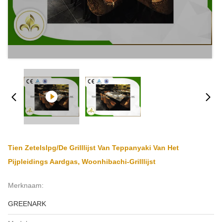
Tien Zetelslpg/de Grilllijst Van Teppanyaki Van Het
Pijpleidings Aardgas, Woonhibachi-Grilllijst
Merknaam:
GREENARK