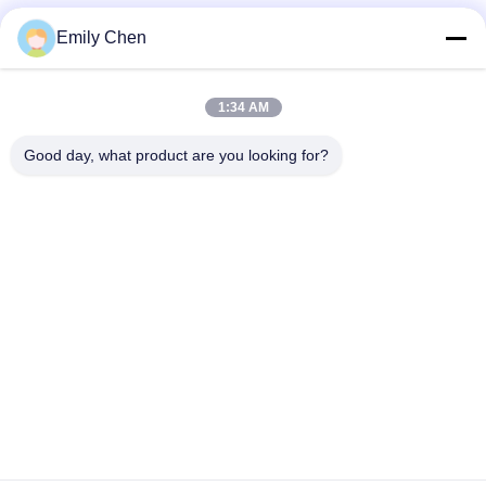
Sociale media
Emily Chen
1:34 AM
Snel contact
Good day, what product are you looking for?
Telefoon
86--18964553551
E-mail
info01@greenarkworld.com
Adres
Nr 253, Xuanchun-Road, Sanzao-Industrieterrein, het
Nieuwe Gebied van Pudong, Shanghai, China 201314
Privacybeleid
|
Sitemap
China Goede kwaliteit De Lijst van de Teppanyakigrill