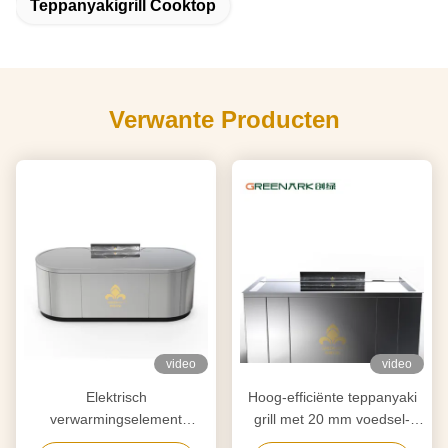
Teppanyakigrill Cooktop
Verwante Producten
video
video
Elektrisch
Hoog-efficiënte teppanyaki
verwarmingselement
grill met 20 mm voedsel-
teppanyaki grill tafel voor
grade legering staal