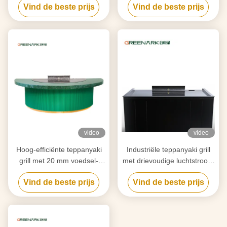
Vind de beste prijs
Vind de beste prijs
zuivering op maat van uw
countertop & slimme
behoeften
verwarming
video
video
Hoog-efficiënte teppanyaki
Industriële teppanyaki grill
grill met 20 mm voedsel-
met drievoudige luchtstroom
grade legering staal
rookreiniging en anti-
Vind de beste prijs
Vind de beste prijs
countertop & slimme
verstoppingstechnologie
verwarming