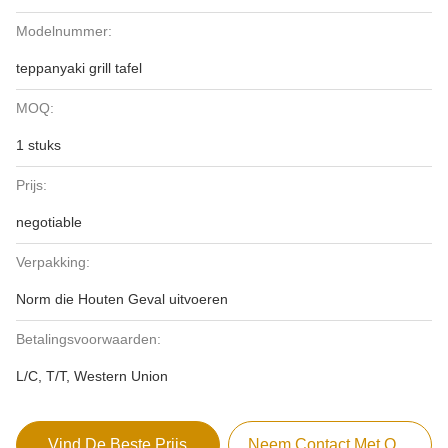
Modelnummer:
teppanyaki grill tafel
MOQ:
1 stuks
Prijs:
negotiable
Verpakking:
Norm die Houten Geval uitvoeren
Betalingsvoorwaarden:
L/C, T/T, Western Union
Vind De Beste Prijs
Neem Contact Met Ons Op