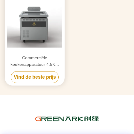
Commerciële
keukenapparatuur 4.5KW
Multifunctionele inductie Flat
Vind de beste prijs
Fryer Teppanyaki Grill met
kast