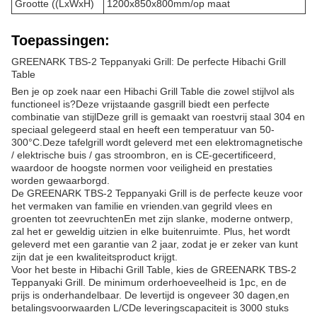
Grootte ((LxWxH)
1200x850x800mm/op maat
Toepassingen:
GREENARK TBS-2 Teppanyaki Grill: De perfecte Hibachi Grill
Table
Ben je op zoek naar een Hibachi Grill Table die zowel stijlvol als
functioneel is?Deze vrijstaande gasgrill biedt een perfecte
combinatie van stijlDeze grill is gemaakt van roestvrij staal 304 en
speciaal gelegeerd staal en heeft een temperatuur van 50-
300°C.Deze tafelgrill wordt geleverd met een elektromagnetische
/ elektrische buis / gas stroombron, en is CE-gecertificeerd,
waardoor de hoogste normen voor veiligheid en prestaties
worden gewaarborgd.
De GREENARK TBS-2 Teppanyaki Grill is de perfecte keuze voor
het vermaken van familie en vrienden.van gegrild vlees en
groenten tot zeevruchtenEn met zijn slanke, moderne ontwerp,
zal het er geweldig uitzien in elke buitenruimte. Plus, het wordt
geleverd met een garantie van 2 jaar, zodat je er zeker van kunt
zijn dat je een kwaliteitsproduct krijgt.
Voor het beste in Hibachi Grill Table, kies de GREENARK TBS-2
Teppanyaki Grill. De minimum orderhoeveelheid is 1pc, en de
prijs is onderhandelbaar. De levertijd is ongeveer 30 dagen,en
betalingsvoorwaarden L/CDe leveringscapaciteit is 3000 stuks