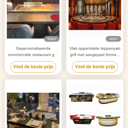
video
video
Gepersonaliseerde
Vlak oppervlakte teppanyaki
commerciële restaurant grill
grill met aangepast formaat
voor BBQ binnen koken
ontwerp
Vind de beste prijs
Vind de beste prijs