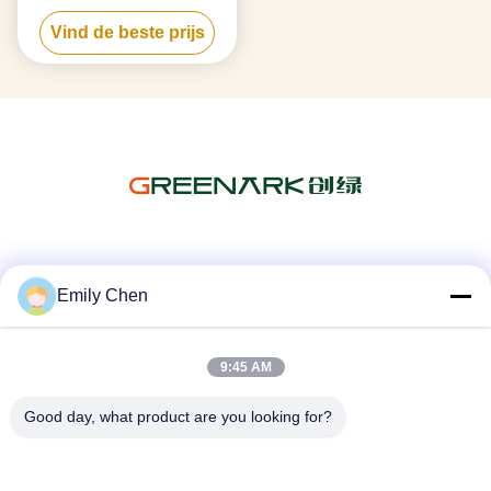
staal materiaal 380v 50hz
Vind de beste prijs
Voor barbecue
Sociale media
Emily Chen
9:45 AM
Snel contact
Telefoon
Good day, what product are you looking for?
86--18964553551