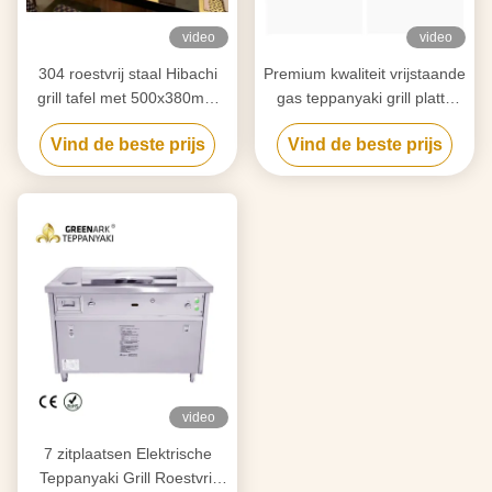
video
video
304 roestvrij staal Hibachi
Premium kwaliteit vrijstaande
grill tafel met 500x380mm
gas teppanyaki grill platte
kookruimte
grill oppervlak
Vind de beste prijs
Vind de beste prijs
Temperatuurbereik 50-300C
video
7 zitplaatsen Elektrische
Teppanyaki Grill Roestvrij