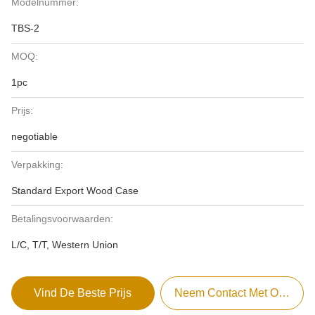
Modelnummer:
TBS-2
MOQ:
1pc
Prijs:
negotiable
Verpakking:
Standard Export Wood Case
Betalingsvoorwaarden:
L/C, T/T, Western Union
Vind De Beste Prijs
Neem Contact Met Ons Op