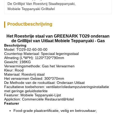
De Grilllijst Van Roestvrij Staalteppanyaki
, 
Mobiele Teppanyaki Grilltafel
Productbeschrijving
Het Roestvrije staal van GREENARK TO29 onderaan
de Grilllijst van Uitlaat Mobiele Teppanyaki - Gas
Beschrijving
Model:
TO29-02-60-00-00
Countertop Materiaal: Speciaal legeringsstaal
Afmeting (L*W*H):
1120*720*790mm
Gewicht: 198KG
Verwarmingsmethode: Gas het Verwarmen
Kleur: Rood
Materiaal: Roestvrij staal
Het verwarmen Gebied: 300*370mm
De Methode van de rookuitlaat: Onderaan Uitlaat
Facultatieve toebehoren: ventilator/oliedampzuiveringsinstallatie
met geringe geluidssterkte
Featurer: Mobiele Teppanyaki-Lijst
Appliction: Commerciële Restaurant&Hotel
Featurer
Food-grade plaatcertificatie, veilig en betrouwbaar;