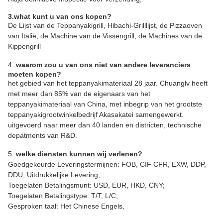
3.what kunt u van ons kopen?
De Lijst van de Teppanyakigrill, Hibachi-Grilllijst, de Pizzaoven
van Italië, de Machine van de Vissengrill, de Machines van de
Kippengrill
4.
waarom zou u van ons niet van andere leveranciers
moeten kopen?
het gebied van het teppanyakimateriaal 28 jaar. Chuanglv heeft
met meer dan 85% van de eigenaars van het
teppanyakimateriaal van China, met inbegrip van het grootste
teppanyakigrootwinkelbedrijf Akasakatei samengewerkt.
uitgevoerd naar meer dan 40 landen en districten, technische
depatments van R&D.
5.
welke diensten kunnen wij verlenen?
Goedgekeurde Leveringstermijnen: FOB, CIF CFR, EXW, DDP,
DDU, Uitdrukkelijke Levering;
Toegelaten Betalingsmunt: USD, EUR, HKD, CNY;
Toegelaten Betalingstype: T/T, L/C;
Gesproken taal: Het Chinese Engels,