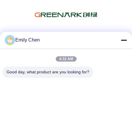
Sociale media
Emily Chen
4:32 AM
Snel contact
Good day, what product are you looking for?
Telefoon
86--18964553551
E-mail
info01@greenarkworld.com
Adres
Nr 253, Xuanchun-Road, Sanzao-Industrieterrein, het
Nieuwe Gebied van Pudong, Shanghai, China 201314