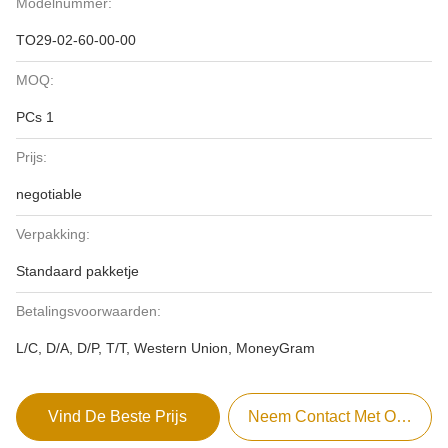
Modelnummer:
TO29-02-60-00-00
MOQ:
PCs 1
Prijs:
negotiable
Verpakking:
Standaard pakketje
Betalingsvoorwaarden:
L/C, D/A, D/P, T/T, Western Union, MoneyGram
Vind De Beste Prijs
Neem Contact Met Ons Op