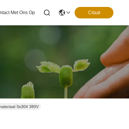
tact Met Ons Op
Citaat
materiaal Ss304 380V