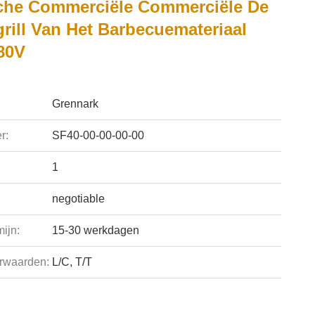
sche Commerciële Commerciële De
rill Van Het Barbecuemateriaal
80V
Grennark
r:
SF40-00-00-00-00
1
negotiable
ijn:
15-30 werkdagen
rwaarden:
L/C, T/T