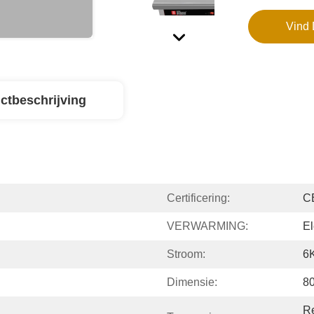
Vind 
ctbeschrijving
Certificering:
CE
VERWARMING:
El
Stroom:
6
Dimensie:
8
Re