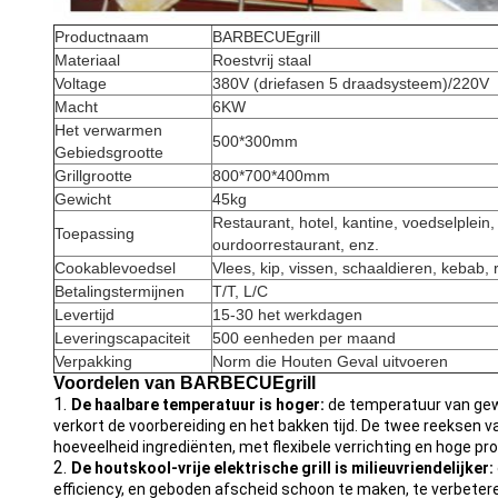
Productnaam
BARBECUEgrill
Materiaal
Roestvrij staal
Voltage
380V (driefasen 5 draadsysteem)/220V
Macht
6KW
Het verwarmen
500*300mm
Gebiedsgrootte
Grillgrootte
800*700*400mm
Gewicht
45kg
Restaurant, hotel, kantine, voedselplein,
Toepassing
ourdoorrestaurant, enz.
Cookablevoedsel
Vlees, kip, vissen, schaaldieren, kebab, r
Betalingstermijnen
T/T, L/C
Levertijd
15-30 het werkdagen
Leveringscapaciteit
500 eenheden per maand
Verpakking
Norm die Houten Geval uitvoeren
Voordelen van
BARBECUEgrill
1.
De haalbare temperatuur is hoger:
de temperatuur van gewo
verkort de voorbereiding en het bakken tijd. De twee reeksen 
hoeveelheid ingrediënten, met flexibele verrichting en hoge p
2.
De houtskool-vrije elektrische grill is milieuvriendelijker:
efficiency, en geboden afscheid schoon te maken, te verbetere