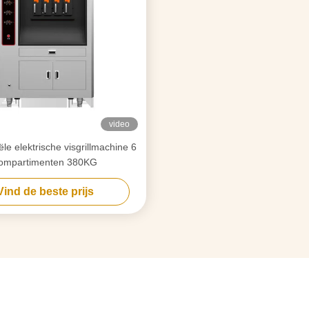
video
e elektrische visgrillmachine 6
ompartimenten 380KG
Vind de beste prijs