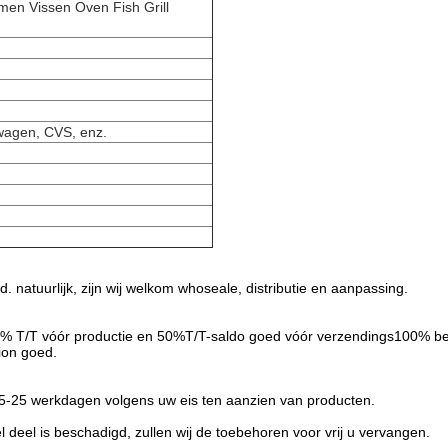
men Vissen Oven Fish Grill
ewagen, CVS, enz.
 natuurlijk, zijn wij welkom whoseale, distributie en aanpassing.
 50% T/T vóór productie en 50%T/T-saldo goed vóór verzendings100% be
ion goed.
 15-25 werkdagen volgens uw eis ten aanzien van producten.
l deel is beschadigd, zullen wij de toebehoren voor vrij u vervangen.