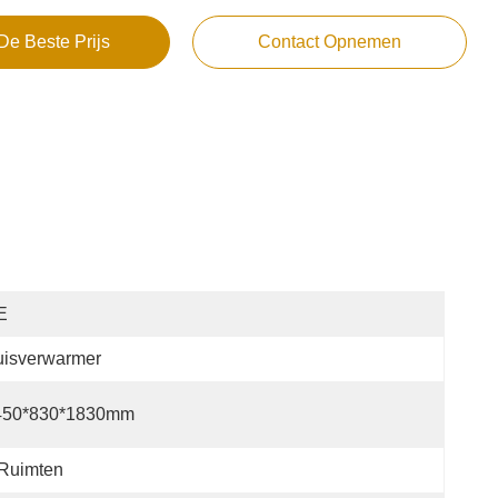
De Beste Prijs
Contact Opnemen
E
uisverwarmer
450*830*1830mm
 Ruimten