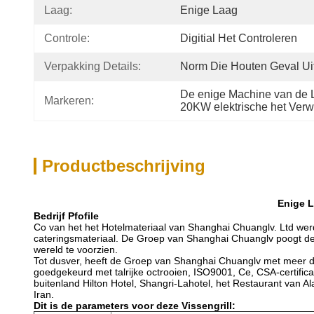
Laag:
Enige Laag
Controle:
Digitial Het Controleren
Verpakking Details:
Norm Die Houten Geval Ui
De enige Machine van de L
Markeren:
20KW elektrische het Ver
Productbeschrijving
Enige L
Bedrijf Pfofile
Co van het het Hotelmateriaal van Shanghai Chuanglv. Ltd werd 
cateringsmateriaal. De Groep van Shanghai Chuanglv poogt de
wereld te voorzien.
Tot dusver, heeft de Groep van Shanghai Chuanglv met meer
goedgekeurd met talrijke octrooien, ISO9001, Ce, CSA-certific
buitenland Hilton Hotel, Shangri-Lahotel, het Restaurant van A
Iran.
Dit is de parameters voor deze Vissengrill: