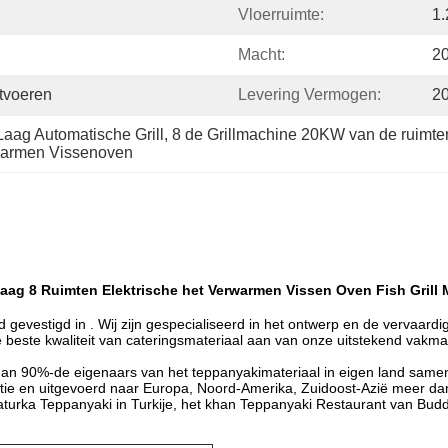
Vloerruimte:
1
Macht:
2
tvoeren
Levering Vermogen:
2
aag Automatische Grill
, 
8 de Grillmachine 20KW van de ruimt
warmen Vissenoven
aag 8 Ruimten Elektrische het Verwarmen Vissen Oven Fish Grill
gevestigd in . Wij zijn gespecialiseerd in het ontwerp en de vervaardi
 beste kwaliteit van cateringsmateriaal aan van onze uitstekend vak
 dan 90%-de eigenaars van het teppanyakimateriaal in eigen land s
atie en uitgevoerd naar Europa, Noord-Amerika, Zuidoost-Azië meer dan
laturka Teppanyaki in Turkije, het khan Teppanyaki Restaurant van Bud