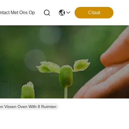
tact Met Ons Op
Citaat
en Vissen Oven With 8 Ruimten