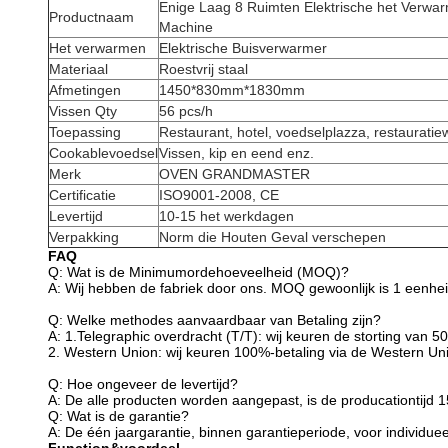
Enige Laag 8 Ruimten Elektrische het Verwar
Productnaam
Machine
Het verwarmen
Elektrische Buisverwarmer
Materiaal
Roestvrij staal
Afmetingen
1450*830mm*1830mm
Vissen Qty
56 pcs/h
Toepassing
Restaurant, hotel, voedselplazza, restaurati
Cookablevoedsel
Vissen, kip en eend enz.
Merk
OVEN GRANDMASTER
Certificatie
ISO9001-2008, CE
Levertijd
10-15 het werkdagen
Verpakking
Norm die Houten Geval verschepen
FAQ
Q: Wat is de Minimumordehoeveelheid (MOQ)?
A: Wij hebben de fabriek door ons. MOQ gewoonlijk is 1 eenheid.
Q: Welke methodes aanvaardbaar van Betaling zijn?
A: 1.Telegraphic overdracht (T/T): wij keuren de storting van
2. Western Union: wij keuren 100%-betaling via de Western Un
Q: Hoe ongeveer de levertijd?
A: De alle producten worden aangepast, is de producationtijd
Q: Wat is de garantie?
A: De één jaargarantie, binnen garantieperiode, voor individuee