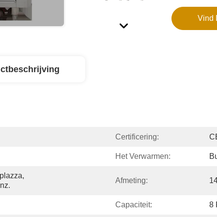
Vind 
ctbeschrijving
Certificering:
C
Het Verwarmen:
B
plazza, 
Afmeting:
1
nz.
Capaciteit:
8