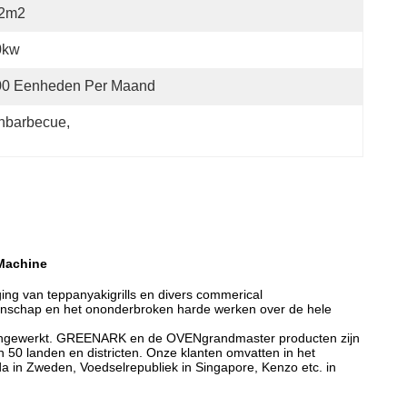
.2m2
0kw
00 Eenheden Per Maand
enbarbecue
, 
 Machine
ging van teppanyakigrills en divers commerical
manschap en het ononderbroken harde werken over de hele
amengewerkt. GREENARK en de OVENgrandmaster producten zijn
 50 landen en districten. Onze klanten omvatten in het
da in Zweden, Voedselrepubliek in Singapore, Kenzo etc. in