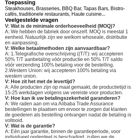
Toepassing
Steakhouses, Brasseries, BBQ Bar, Tapas Bars, Bistro-
cafés, traditionele restaurants, Haute cuisine...
Veelgestelde vragen
V: Wat is de minimale orderhoeveelheid (MOQ)?
A: We hebben de fabriek door onszelf. MOQ is meestal 1
eenheid. Natuurlijk zijn we welkom whoseale, distributie
en aanpassing.
V: Welke betaalmethoden zijn aanvaardbaar?
A: 1.Telegrafische overschrijving ((T/T): wij accepteren
50% T/T aanbetaling vóór productie en 50% T/T saldo
vóór verzending 100% betaling voor de bestelling.
2.Western Union: wij accepteren 100% betaling via
western union.
V: Hoe zit het met de levertijd?
A: Alle producten zijn op maat gemaakt, de productietijd is
15-25 werkdagen volgens uw vereiste voor producten.
V: Hoe kan ik uw betalingszekerheid garanderen?
A: We raden aan om via Alibaba Trade Assurance
bestellingen te plaatsen om ervoor te zorgen dat klanten
de goederen als bestelling ontvangen nadat de betaling is
voltooid.
V: Wat is de garantie?
A: Eén jaar garantie, binnen de garantieperiode, voor
individueel onderdeel is beschadigd, zullen we de