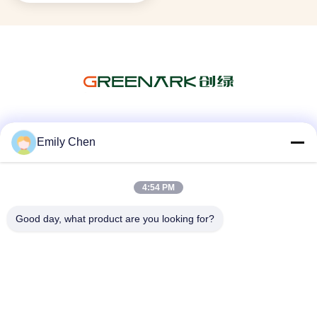
Sociale media
Emily Chen
4:54 PM
Snel contact
Good day, what product are you looking for?
Telefoon
86--18964553551
E-mail
info01@greenarkworld.com