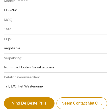
Modelnummer:
PB-kcl-c
MOQ:
1set
Prijs:
negotiable
Verpakking:
Norm die Houten Geval uitvoeren
Betalingsvoorwaarden:
T/T, L/C, het Westenunie
Vind De Beste Prijs
Neem Contact Met Ons Op