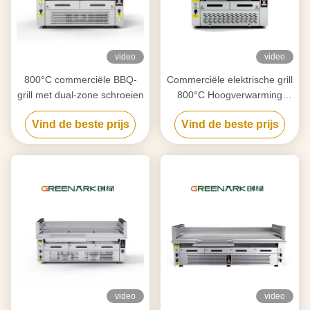
video
video
800°C commerciële BBQ-
Commerciële elektrische grill
grill met dual-zone schroeien
800°C Hoogverwarming
6,5kW CE-gecertificeerd
Vind de beste prijs
Vind de beste prijs
video
video