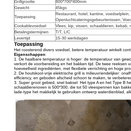
Grillgrootte
800*700*400mm
Gewicht
45kgs
Restaurant, hotel, kantine, voedselplein,
Toepassing
Openluchtcateringsgebeurtenissen, Voed
Cookablevoedsel
Vlees, kip, vissen, schaaldieren, kebab, 
Betalingstermijnen
T/T, L/C
Levertijd
15-30 werkdagen
Toepassing
Het roosterend divers voedsel, betere temperatuur winkelt co
Eigenschappen
:
1. De haalbare temperatuur is hoger: de temperatuur van gewo
verkort de voorbereiding en het bakken tijd. De twee reeksen
hoeveelheid ingrediënten, met flexibele verrichting en hoge pr
2. De houtskool-vrije elektrische grill is milieuvriendelijker:
efficiency, en geboden afscheid schoon te maken, te verbeteren
3. Super groot gebied, snel baksel: Het type A en het Type B 
schaaldierenoven is 500*300, die tot 50 vleespennen kan bakken
lade-type het makkelijk te gebruiken ontwerp waterdienblad, all