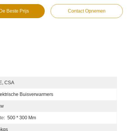
De Beste Prijs
Contact Opnemen
E, CSA
ektrische Buisverwarmers
kw
te:
500 * 300 Mm
5kgs