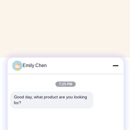
Emily Chen
Snel contact
7:25 PM
Telefoon
Good day, what product are you looking 
86--18964553551
for?
E-mail
info01@greenarkworld.com