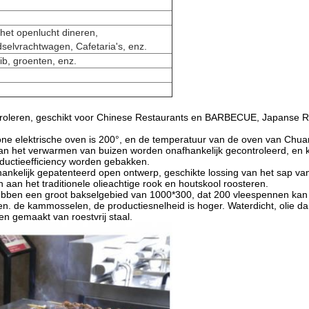
 het openlucht dineren,
selvrachtwagen, Cafetaria's, enz.
rib, groenten, enz.
ntroleren, geschikt voor Chinese Restaurants en BARBECUE, Japanse R
ne elektrische oven is 200°, en de temperatuur van de oven van Chua
 van het verwarmen van buizen worden onafhankelijk gecontroleerd, en 
oductieefficiency worden gebakken.
 onafhankelijk gepatenteerd open ontwerp, geschikte lossing van het sap 
 aan het traditionele olieachtige rook en houtskool roosteren.
hebben een groot bakselgebied van 1000*300, dat 200 vleespennen kan t
. de kammosselen, de productiesnelheid is hoger. Waterdicht, olie dam
en gemaakt van roestvrij staal.