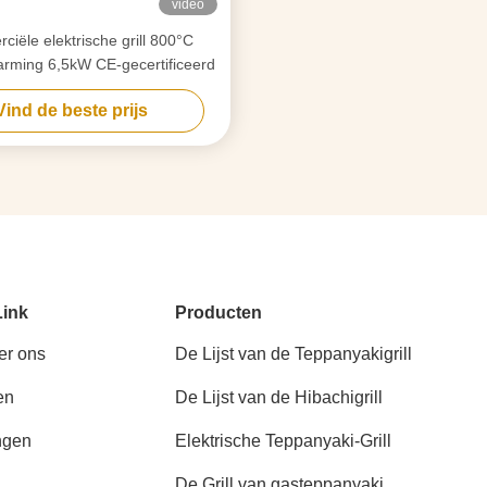
video
iële elektrische grill 800°C
rming 6,5kW CE-gecertificeerd
Vind de beste prijs
Link
Producten
er ons
De Lijst van de Teppanyakigrill
en
De Lijst van de Hibachigrill
ngen
Elektrische Teppanyaki-Grill
De Grill van gasteppanyaki