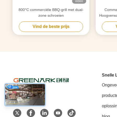
video
800°C commerciële BBQ-grill met dual-
Commerc
zone schroeien
Hoogverwa
Vind de beste prijs
Snelle 
Ongeve
product
Sociale media
oplossi
blog