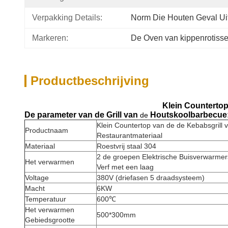
Verpakking Details:
Norm Die Houten Geval Ui
Markeren:
De Oven van kippenrotisse
Productbeschrijving
Klein Countertop
De parameter van de Grill
van
Houtskoolbarbecue
de
Klein Countertop van de de Kebabsgrill
Productnaam
Restaurantmateriaal
Materiaal
Roestvrij staal 304
2 de groepen Elektrische Buisverwarme
Het verwarmen
Verf met een laag
Voltage
380V (driefasen 5 draadsysteem)
Macht
6KW
Temperatuur
600℃
Het verwarmen
500*300mm
Gebiedsgrootte