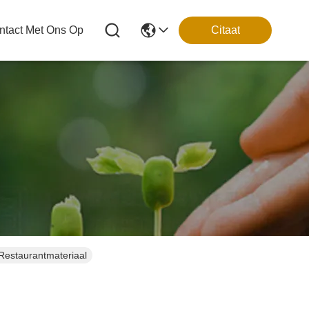
tact Met Ons Op
Citaat
Restaurantmateriaal