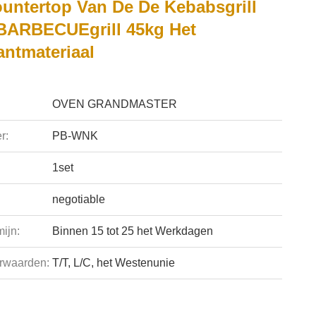
ountertop Van De De Kebabsgrill
BARBECUEgrill 45kg Het
antmateriaal
OVEN GRANDMASTER
r:
PB-WNK
1set
negotiable
ijn:
Binnen 15 tot 25 het Werkdagen
rwaarden:
T/T, L/C, het Westenunie