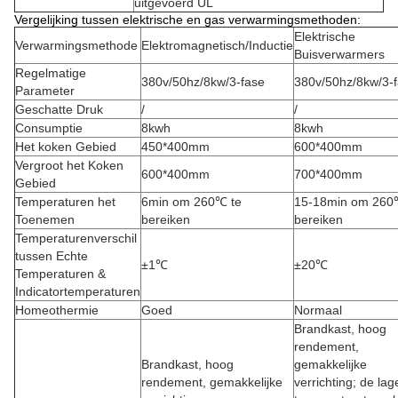
uitgevoerd UL
Vergelijking tussen elektrische en gas verwarmingsmethoden:
Elektrische
Verwarmingsmethode
Elektromagnetisch/Inductie
Buisverwarmers
Regelmatige
380v/50hz/8kw/3-fase
380v/50hz/8kw/3-
Parameter
Geschatte Druk
/
/
Consumptie
8kwh
8kwh
Het koken Gebied
450*400mm
600*400mm
Vergroot het Koken
600*400mm
700*400mm
Gebied
Temperaturen het
6min om 260℃ te
15-18min om 260
Toenemen
bereiken
bereiken
Temperaturenverschil
tussen Echte
±1℃
±20℃
Temperaturen &
Indicatortemperaturen
Homeothermie
Goed
Normaal
Brandkast, hoog
rendement,
Brandkast, hoog
gemakkelijke
rendement, gemakkelijke
verrichting; de lag