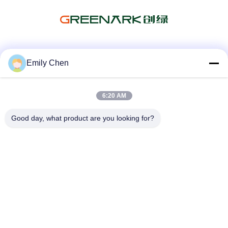
Sociale media
Emily Chen
6:20 AM
Snel contact
Good day, what product are you looking for?
Telefoon
86--18964553551
E-mail
info01@greenarkworld.com
Adres
Nr 253, Xuanchun-Road, Sanzao-Industrieterrein, het
Nieuwe Gebied van Pudong, Shanghai, China 201314