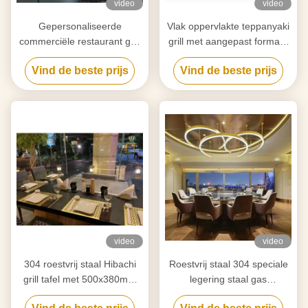
video
video
Gepersonaliseerde
Vlak oppervlakte teppanyaki
commerciële restaurant grill
grill met aangepast formaat
voor BBQ binnen koken
ontwerp
Vind de beste prijs
Vind de beste prijs
video
video
304 roestvrij staal Hibachi
Roestvrij staal 304 speciale
grill tafel met 500x380mm
legering staal gas
kookruimte
Teppanyaki Grill