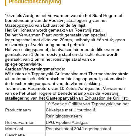
Productbeschrijving
10 zetels Aardgas het Verwarmen van de het Staal Hogere of
Benedendamp van de Roestvrij staallegering van het
Gasteppanyaki van Exhuastion de Grilllijst
Het Grilllichaam wordt gemaakt van Roestvrij staal.
De het Verwarmen Plaat wordt gemaakt van speciaal
legeringsstaal met dikte van 20mm, unibody uit één stuk, geen
misvorming of verkleuring na oud gebruik.
Het verrichtingspaneel, de afvalcontainer en de filter worden
gemaakt van 1.0mm roestvrij staal en de luchtinham wordt
gemaakt van 1.5mm het roestvrije staal van de
spiegeloppervlakte.
Aardgas Verwarmingsmethode:
Wij rusten de Teppanyaki-Grillmachine met Thermostaatcontrole
uit, automatisch elektronisch ontstekingsapparaat, automatisch
de beschermingsapparaat van de vlammislukking.
Technische Parameters van 10 Zetels Aardgas het Verwarmen
van de het Staal Hogere of Benedendamp van de Roestvrij
staallegering van het Gasteppanyaki van Exhuastion de Grilllijst:
10 Seat-de Grilllijst van Teppnayaki van het
Productnaam
Cirkelgas met Uitputting &
Reinigingssysteem
Het verwarmen
LPG/Pipeline Aardgas
Materiaal
Roestvrij staal 304/Legeringsstaal
Geschatte