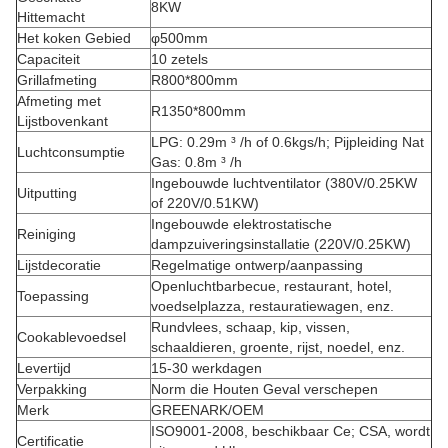
8KW
Hittemacht
Het koken Gebied
φ500mm
Capaciteit
10 zetels
Grillafmeting
R800*800mm
Afmeting met
R1350*800mm
Lijstbovenkant
LPG: 0.29m ³ /h of 0.6kgs/h; Pijpleiding Nat
Luchtconsumptie
Gas: 0.8m ³ /h
Ingebouwde luchtventilator (380V/0.25KW
Uitputting
of 220V/0.51KW)
Ingebouwde elektrostatische
Reiniging
dampzuiveringsinstallatie (220V/0.25KW)
Lijstdecoratie
Regelmatige ontwerp/aanpassing
Openluchtbarbecue, restaurant, hotel,
Toepassing
voedselplazza, restauratiewagen, enz.
Rundvlees, schaap, kip, vissen,
Cookablevoedsel
schaaldieren, groente, rijst, noedel, enz.
Levertijd
15-30 werkdagen
Verpakking
Norm die Houten Geval verschepen
Merk
GREENARK/OEM
ISO9001-2008, beschikbaar Ce; CSA, wordt
Certificatie