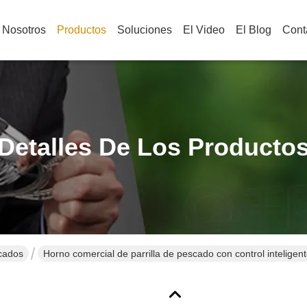
 Nosotros
Productos
Soluciones
El Video
El Blog
Cont
Detalles De Los Producto
scados
Horno comercial de parrilla de pescado con control intelige
para parrillado eficiente en energía