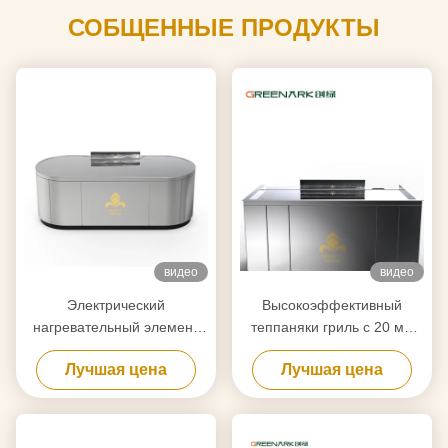
СОБЩЕННЫЕ ПРОДУКТЫ
видео
видео
Электрический
Высокоэффективный
нагревательный элемент
теппаняки гриль с 20 мм
Теппаняки гриль столик
пищевой стальной
Лучшая цена
Лучшая цена
для очистки на основе
столешницей и умным
ваших требований
отоплением