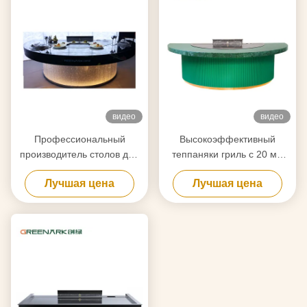
видео
видео
Профессиональный
Высокоэффективный
производитель столов для
теппаняки гриль с 20 мм
теппаньяки на заказ с
пищевой стальной
Лучшая цена
Лучшая цена
бесплатным дизайном.
столешницей и умным
Надежный поставщик
отоплением
оборудования для гриля
Хибачи.