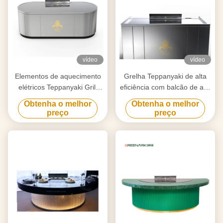
vídeo
vídeo
Elementos de aquecimento
Grelha Teppanyaki de alta
elétricos Teppanyaki Grill
eficiência com balcão de aço
Table para purificação
de liga de 20 mm e
Obtenha o melhor
Obtenha o melhor
personalizado para as suas
aquecimento inteligente
preço
preço
necessidades