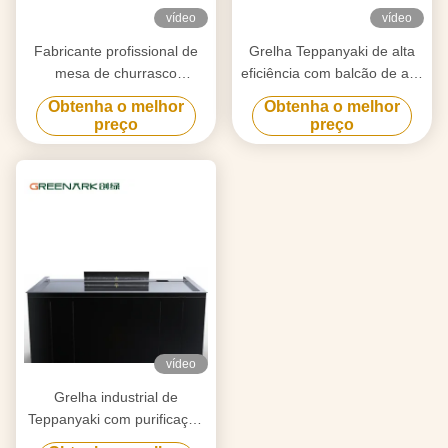
vídeo
vídeo
Fabricante profissional de
Grelha Teppanyaki de alta
mesa de churrasco
eficiência com balcão de aço
Teppanyaki feita sob medida
de liga de 20 mm e
Obtenha o melhor
Obtenha o melhor
com design livre Fornecedor
aquecimento inteligente
preço
preço
confiável de equipamentos
de churrasco Hibachi
vídeo
Grelha industrial de
Teppanyaki com purificação
de fumaça de fluxo de ar