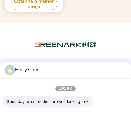
Obtenha o melhor
triplo e tecnologia anti-
preço
obstrução
Redes Sociais
Emily Chen
1:01 PM
Contato rápido
Good day, what product are you looking for?
Telefone
86--18964553551
E-mail