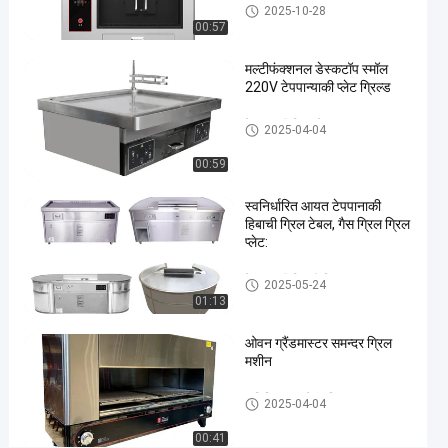
मछली ग्रिल मशीन
2025-10-28
ओवन
00:57
#
स्वस्थ
मल्टीफंक्शनल डेस्कटॉप स्मॉल
ग्रिल
220V टेपपान्याकी प्लेट ग्रिल्ड
मशीन
#
टेपपानाकी ग्रिल टेबल
2025-04-04
ग्रील्ड
00:59
मछली
ओवन
स्वनिर्धारित आयत टेपपानाकी
टि
हिबाची ग्रिल टेबल, गैस ग्रिल ग्रिल
का
प्लेट:
ऊ
टेपपानाकी हिबाची ग्रिल
सिं
2025-05-24
ग
01:13
ल
ले
ओवन ग्रैंडमास्टर समन्दर ग्रिल
मशीन
य
र
वाणिज्यिक बारबेक्यू ग्रिल
फि
2025-04-04
श
00:41
कु