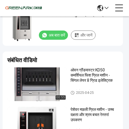
टिकाऊ सिंगल लेयर फिश कुकिंग इलेक्ट्रिक ग्रिल मशीन
टिकाऊ
सिंगल
लेयर
अब बात करें
और जानें
फिश
कुकिंग
इलेक्ट्रिक
संबंधित वीडियो
ग्रिल
ओवन ग्रैंडमास्टर KD50
मशीन
कमर्शियल फिश ग्रिल मशीन -
सिंगल लेयर 8 ग्रिड इलेक्ट्रिक
अब बात करें
मछली
2025-
262
ग्रिल
मछली ग्रिल मशीन
2025-04-25
04-25
विचार
मशीन
साझा करना
00:55
#
पेशेवर मछली ग्रिल मशीन - उच्च
खाना
दक्षता और श्रम बचत रेस्तरां
उपकरण
पकाने
मछली