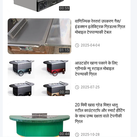
ग्रिल
00:59
कुकटॉप में
निर्मित
वाणिज्यिक रेस्तरां उपकरण गैस/
थ
इंडक्शन इलेक्ट्रिक ग्रिडल्स ग्रिल
मोबाइल टेपपान्याकी टेबल
का
व
टेपपानाकी ग्रिल टेबल
ट
2025-04-04
01:15
औ
र
शु
आउटडोर खाना पकाने के लिए
ग्रीनार्क न्यू स्टाइल मोबाइल
द्धि
टेपन्याकी ग्रिल
क
र
टेपपानाकी ग्रिल टेबल
ण
2025-07-25
00:48
के
सा
20 मिमी खाद्य ग्रेड मिश्र धातु
थ
स्टील काउंटरटॉप और स्मार्ट हीटिंग
7
के साथ उच्च दक्षता वाले टेपनीकी
सी
ग्रिल
ट
R
टेपपानाकी ग्रिल टेबल
00:44
2025-10-28
6