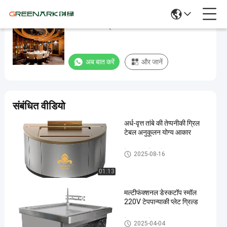
जापानी रेस्तरां ग्रिल टेबल
जापानी
रेस्तरां
ग्रिल
अब बात करें
और जानें
टेबल
अब बात करें
2025-
575
टेपपानाकी
संबंधित वीडियो
ग्रिल टेबल
05-24
विचार
साझा करना
अर्ध-वृत्त तांबे की तेप्पनीकी ग्रिल
#
टेबल अनुकूलन योग्य आकार
टेपपानाकी
टेपपानाकी ग्रिल टेबल
2025-08-16
ग्रिल
#
01:13
टेपपानाकी
टेबल
मल्टीफंक्शनल डेस्कटॉप स्मॉल
ग्रिल
220V टेपपान्याकी प्लेट ग्रिल्ड
#
टेपपानाकी
टेपपानाकी ग्रिल टेबल
2025-04-04