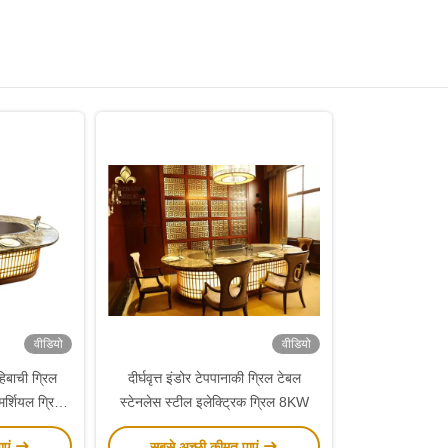
वीडियो
वीडियो
िबाची ग्रिल
दीर्घवृत्त इंडोर टेपपानाकी ग्रिल टेबल
मर्शियल ग्रिल्ड
स्टेनलेस स्टील इलेक्ट्रिक ग्रिल 8KW
ाएं
सबसे अच्छी कीमत पाएं