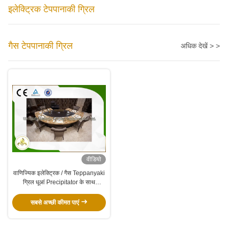
इलेक्ट्रिक टेपपानाकी ग्रिल
गैस टेपपानाकी ग्रिल
अधिक देखें > >
वीडियो
वाणिज्यिक इलेक्ट्रिक / गैस Teppanyaki
ग्रिल धूआं Precipitator के साथ
अनुकूलित
सबसे अच्छी कीमत पाएं