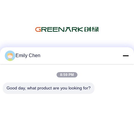
सोशल मीडिया
Emily Chen
8:59 PM
त्वरित संपर्क
Good day, what product are you looking for?
टेलीफोन
86--18964553551
ईमेल
info01@greenarkworld.com
पता