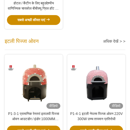
होटल / कैंटीन के लिए बहुउद्देश्यीय
वाणिज्यिक चारकोल बीबीक्यू ग्रिल हॉट पॉट
टेबल
सबसे अच्छी कीमत पाएं
इटली पिज्जा ओवन
अधिक देखें > >
वीडियो
वीडियो
P1-3-1 प्रामाणिक रेस्तरां इतालवी पिज्जा
P1-4-1 इटली नेपल्स पिज्जा ओवन 220V
ओवन आउटडोर / इंडोर 1000MM
300W उच्च तापमान प्रतिरोधी
आंतरिक आकार