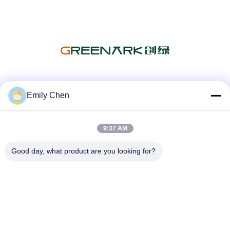
सोशल मीडिया
Emily Chen
9:37 AM
त्वरित संपर्क
Good day, what product are you looking for?
टेलीफोन
86--18964553551
ईमेल
info01@greenarkworld.com
पता