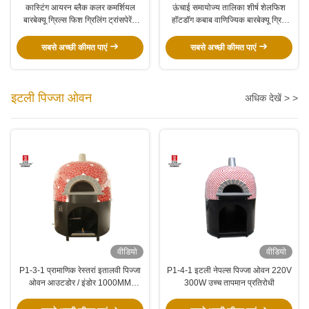
कास्टिंग आयरन ब्लैक कलर कमर्शियल
ऊंचाई समायोज्य तालिका शीर्ष शेलफिश
बारबेक्यू ग्रिल्स फिश ग्रिलिंग ट्रांसपेरेंट
हॉटडॉग कबाब वाणिज्यिक बारबेक्यू ग्रिल
ग्लास कवर पोर्टेबल साइज:
इलेक्ट्रिक हीटिंग
सबसे अच्छी कीमत पाएं
सबसे अच्छी कीमत पाएं
इटली पिज्जा ओवन
अधिक देखें > >
वीडियो
वीडियो
P1-3-1 प्रामाणिक रेस्तरां इतालवी पिज्जा
P1-4-1 इटली नेपल्स पिज्जा ओवन 220V
ओवन आउटडोर / इंडोर 1000MM
300W उच्च तापमान प्रतिरोधी
आंतरिक आकार