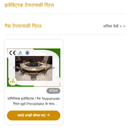
इलेक्ट्रिक टेपपानाकी ग्रिल
गैस टेपपानाकी ग्रिल
अधिक देखें > >
वीडियो
वाणिज्यिक इलेक्ट्रिक / गैस Teppanyaki
ग्रिल धूआं Precipitator के साथ
अनुकूलित
सबसे अच्छी कीमत पाएं