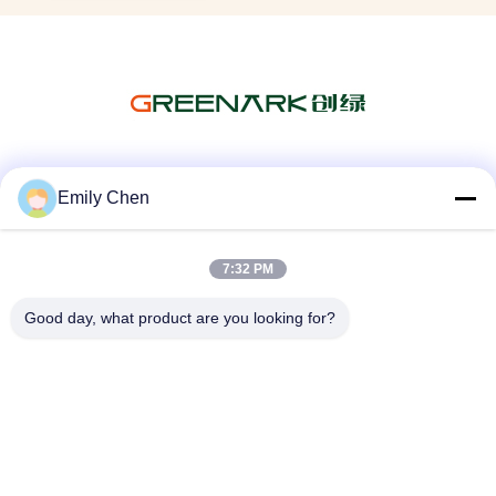
Κοινωνικά Μέσα
Emily Chen
7:32 PM
Γρήγορη επικοινωνία
Good day, what product are you looking for?
Τηλεφώνημα
86--18964553551
Ηλεκτρονικό
info01@greenarkworld.com
Διεύθυνση