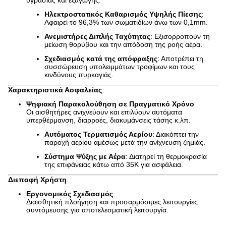
υγρασίας και εξαγωγής.
Ηλεκτροστατικός Καθαρισμός Υψηλής Πίεσης
:
Αφαιρεί το 96,3% των σωματιδίων άνω των 0,1mm.
Ανεμιστήρες Διπλής Ταχύτητας
: Εξισορροπούν τη
μείωση θορύβου και την απόδοση της ροής αέρα.
Σχεδιασμός κατά της απόφραξης
: Αποτρέπει τη
συσσώρευση υπολειμμάτων τροφίμων και τους
κινδύνους πυρκαγιάς.
Χαρακτηριστικά Ασφαλείας
Ψηφιακή Παρακολούθηση σε Πραγματικό Χρόνο
Οι αισθητήρες ανιχνεύουν και επιλύουν αυτόματα
υπερθέρμανση, διαρροές, διακυμάνσεις τάσης κ.λπ.
Αυτόματος Τερματισμός Αερίου
: Διακόπτει την
παροχή αερίου αμέσως μετά την ανίχνευση ζημιάς.
Σύστημα Ψύξης με Αέρα
: Διατηρεί τη θερμοκρασία
της επιφάνειας κάτω από 35K για ασφάλεια.
Διεπαφή Χρήστη
Εργονομικός Σχεδιασμός
Διαισθητική πλοήγηση και προσαρμόσιμες λειτουργίες
συντόμευσης για αποτελεσματική λειτουργία.