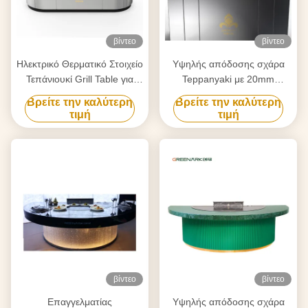
βίντεο
βίντεο
Ηλεκτρικό Θερματικό Στοιχείο
Υψηλής απόδοσης σχάρα
Τεπάνιουκί Grill Table για
Teppanyaki με 20mm
καθαρισμό Προσαρμοσμένο
τροφικό επίπεδο κράμα
Βρείτε την καλύτερη
Βρείτε την καλύτερη
στις απαιτήσεις σας
χάλυβα countertop & έξυπνη
τιμή
τιμή
θέρμανση
βίντεο
βίντεο
Επαγγελματίας
Υψηλής απόδοσης σχάρα