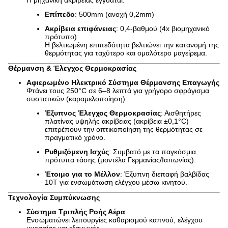
Η μηχανική ακριβείας εγγυάται:
Επίπεδο
: 500mm (ανοχή 0,2mm)
Ακρίβεια επιφάνειας
: 0,4-βαθμού (4x βιομηχανικό
πρότυπο)
Η βελτιωμένη επιπεδότητα βελτιώνει την κατανομή της
θερμότητας για ταχύτερο και ομαλότερο μαγείρεμα.
Θέρμανση & Έλεγχος Θερμοκρασίας
Αφιερωμένο Ηλεκτρικό Σύστημα Θέρμανσης Επαγωγής
Φτάνει τους 250°C σε 6–8 λεπτά για γρήγορο σφράγισμα
συστατικών (καραμελοποίηση).
Έξυπνος Έλεγχος Θερμοκρασίας
: Αισθητήρες
πλατίνας υψηλής ακρίβειας (ακρίβεια ±0,1°C)
επιτρέπουν την οπτικοποίηση της θερμότητας σε
πραγματικό χρόνο.
Ρυθμιζόμενη Ισχύς
: Συμβατό με τα παγκόσμια
πρότυπα τάσης (μοντέλα Γερμανίας/Ιαπωνίας).
Έτοιμο για το Μέλλον
: Έξυπνη διεπαφή βαλβίδας
10T για ενσωμάτωση ελέγχου μέσω κινητού.
Τεχνολογία Συμπύκνωσης
Σύστημα Τριπλής Ροής Αέρα
Ενσωματώνει λειτουργίες καθαρισμού καπνού, ελέγχου