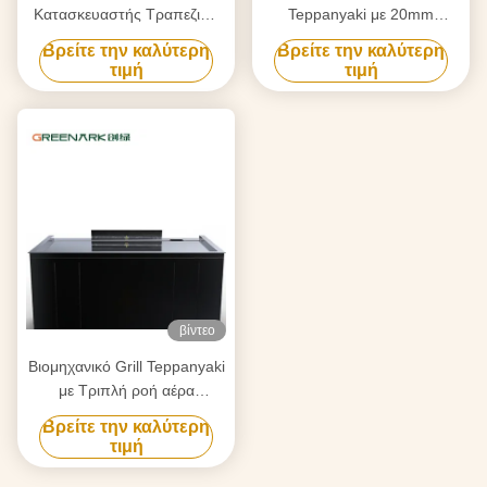
Κατασκευαστής Τραπεζιών
Teppanyaki με 20mm
Teppanyaki Grill Κατά
τροφικό επίπεδο κράμα
Βρείτε την καλύτερη
Βρείτε την καλύτερη
Παραγγελία Με Δωρεάν
χάλυβα countertop & έξυπνη
τιμή
τιμή
Σχεδιασμό Αξιόπιστος
θέρμανση
Προμηθευτής Εξοπλισμού
Hibachi Grill
βίντεο
Βιομηχανικό Grill Teppanyaki
με Τριπλή ροή αέρα
Καθαρισμός καπνού & Αντι-
Βρείτε την καλύτερη
Καταφρόνηση Τεχνολογία
τιμή