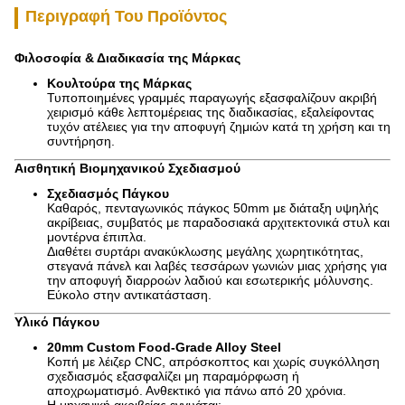
Περιγραφή Του Προϊόντος
Φιλοσοφία & Διαδικασία της Μάρκας
Κουλτούρα της Μάρκας
Τυποποιημένες γραμμές παραγωγής εξασφαλίζουν ακριβή
χειρισμό κάθε λεπτομέρειας της διαδικασίας, εξαλείφοντας
τυχόν ατέλειες για την αποφυγή ζημιών κατά τη χρήση και τη
συντήρηση.
Αισθητική Βιομηχανικού Σχεδιασμού
Σχεδιασμός Πάγκου
Καθαρός, πενταγωνικός πάγκος 50mm με διάταξη υψηλής
ακρίβειας, συμβατός με παραδοσιακά αρχιτεκτονικά στυλ και
μοντέρνα έπιπλα.
Διαθέτει συρτάρι ανακύκλωσης μεγάλης χωρητικότητας,
στεγανά πάνελ και λαβές τεσσάρων γωνιών μιας χρήσης για
την αποφυγή διαρροών λαδιού και εσωτερικής μόλυνσης.
Εύκολο στην αντικατάσταση.
Υλικό Πάγκου
20mm Custom Food-Grade Alloy Steel
Κοπή με λέιζερ CNC, απρόσκοπτος και χωρίς συγκόλληση
σχεδιασμός εξασφαλίζει μη παραμόρφωση ή
αποχρωματισμό. Ανθεκτικό για πάνω από 20 χρόνια.