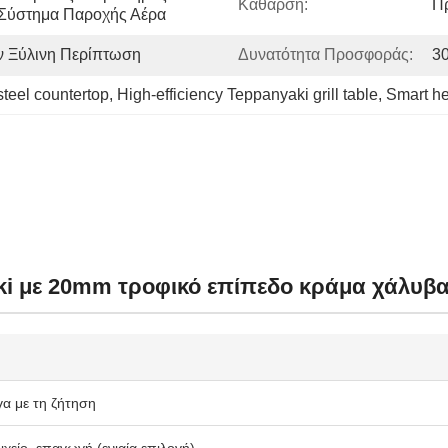
Κάθαρση:
Π
Σύστημα Παροχής Αέρα
ν Ξύλινη Περίπτωση
Δυνατότητα Προσφοράς:
3
steel countertop
, 
High-efficiency Teppanyaki grill table
, 
Smart he
 με 20mm τροφικό επίπεδο κράμα χάλυβα
α με τη ζήτηση