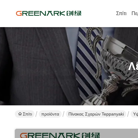
Σπίτι
Πε
Λ
Σπίτι
προϊόντα
Πίνακας Σχαρών Teppanyaki
Υψ