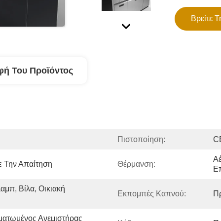
Βρείτε Τ
φή Του Προϊόντος
Πιστοποίηση:
CE
Αέ
 Την Απαίτηση
Θέρμανση:
Ε
αμπ, Βίλα, Οικιακή 
Εκπομπές Καπνού:
Π
ατωμένος Ανεμιστήρας 