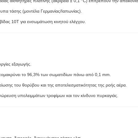
ειας αισθητήρες πλατίνης (ακρίβεια ± 0,1 °C) επιτρέπουν την απεικόν
υπα τάσης (μοντέλα Γερμανίας/Ιαπωνίας).
βίδας 10T για ενσωμάτωση κινητού ελέγχου.
υργίες εξαγωγής.
ομακρύνει το 96,3% των σωματιδίων πάνω από 0,1 mm.
ίωσης του θορύβου και της αποτελεσματικότητας της ροής αέρα.
ώρευση υπολειμμάτων τροφίμων και τον κίνδυνο πυρκαγιάς.