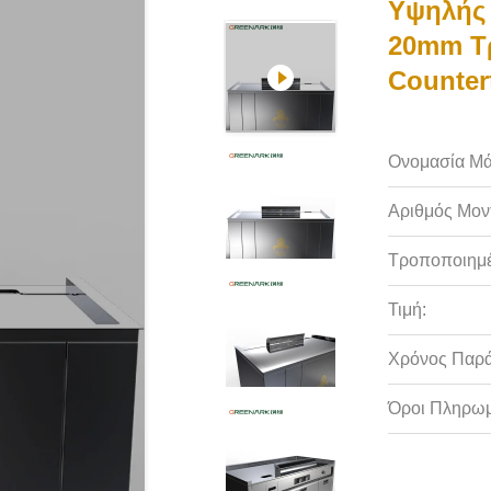
Υψηλής
20mm Τ
Counte
Ονομασία Μά
Αριθμός Μον
Τροποποιημέ
Τιμή:
Χρόνος Παρ
Όροι Πληρωμ