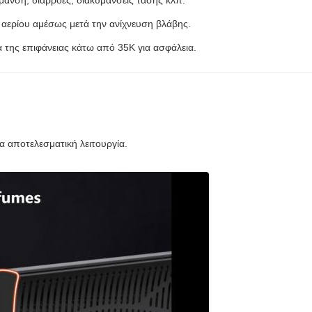
μανση, διαρροές, διακυμάνσεις τάσης κλπ.
 αερίου αμέσως μετά την ανίχνευση βλάβης.
α της επιφάνειας κάτω από 35K για ασφάλεια.
 αποτελεσματική λειτουργία.