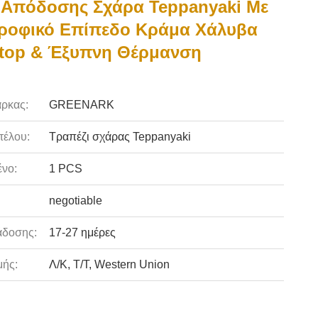
 Απόδοσης Σχάρα Teppanyaki Με
ροφικό Επίπεδο Κράμα Χάλυβα
rtop & Έξυπνη Θέρμανση
ρκας:
GREENARK
τέλου:
Τραπέζι σχάρας Teppanyaki
νο:
1 PCS
negotiable
άδοσης:
17-27 ημέρες
ής:
Λ/Κ, Τ/Τ, Western Union