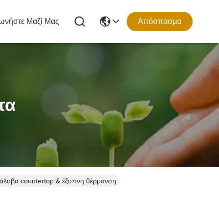
ωνήστε Μαζί Μας
Απόσπασμα
τα
άλυβα countertop & έξυπνη θέρμανση