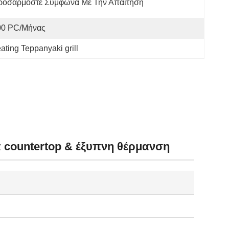
ροσαρμόστε Σύμφωνα Με Την Απαίτηση
00 PC/μήνας
ating Teppanyaki grill
 countertop & έξυπνη θέρμανση