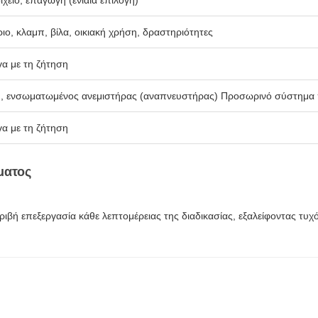
ιχείο, επαγωγή (ενιαία επιλογή)
ριο, κλαμπ, βίλα, οικιακή χρήση, δραστηριότητες
α με τη ζήτηση
ύ, ενσωματωμένος ανεμιστήρας (αναπνευστήρας) Προσωρινό σύστημα
α με τη ζήτηση
ματος
βή επεξεργασία κάθε λεπτομέρειας της διαδικασίας, εξαλείφοντας τυχόν