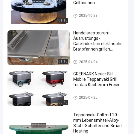
#
Grilltischen
errichtet in
Teppanyaki-Grill-Tabelle
2025-10-28
teppanyaki
01:13
Grill
#
Handelsrestaurant-
teppanyaki
Ausrüstungs-
Tabellengrill
Gas/Induktion elektrische
#
Bratpfannen grillen
bewegliche Teppanyaki-
teppanyaki
Tabelle
Teppanyaki-Grill-Tabelle
01:15
2025-04-04
Grill
cooktop
GREENARK Neuer Stil
S
Mobile Teppanyaki Grill
i
für das Kochen im Freien
c
h
Teppanyaki-Grill-Tabelle
2025-07-25
e
00:48
r
e
Teppanyaki-Grill mit 20
9
mm Lebensmittel-Alloy-
-
Stahl-Schalter und Smart
S
Heating