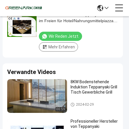
Grill-Innentabelle 9 SitzTeppanyaki Hibachi
Grill-
im Freien für Hotel/Nahrungsmittelpiazza/-
Innentabelle
restaurant/-Bar
9
Wir Reden Jetzt.
SitzTeppanyaki
Mehr Erfahren
Hibachi
im
Freien
Verwandte Videos
für
Hotel/Nahrungsmittelpiazza/-
8KW Bodenstehende
Induktion Teppanyaki Grill
restaurant/-
Tisch Gewerbliche Grill
Bar
Teppanyaki-Grill-Tabelle
2024-02-29
Wir Reden
00:59
2025-
573
Teppanyaki-
Jetzt.
Grill-Tabelle
05-24
Ansichten
Teilen
Professioneller Hersteller
von Teppanyaki