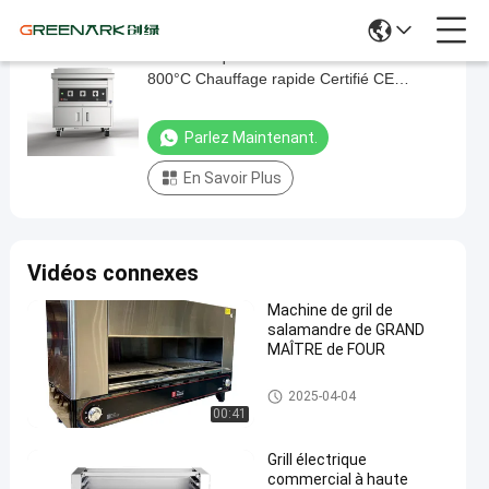
Gril électrique de barbecue commercial
Gril
800°C Chauffage rapide Certifié CE
électrique
ISO9001
de
Parlez Maintenant.
barbecue
En Savoir Plus
commercial
800°C
Chauffage
Vidéos connexes
rapide
Certifié
Machine de gril de
salamandre de GRAND
CE
MAÎTRE de FOUR
ISO9001
Grils commerciaux de barbecu
2025-04-04
Parlez
e
4
00:41
Grils
2025-
Maintenant.
commerciaux
points
10-28
de barbecue
Partager
de vue
Grill électrique
commercial à haute