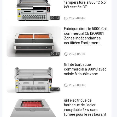
#
température à 800 °C 6,5
kW certifié CE
gril
commercial
Grils commerciaux de barbecu
00:43
2025-08-16
de cuisine
e
#
Fabrique directe 500C Grill
gril
commercial CE ISO9001
commercial
Zones indépendantes
certifiées Facilement
de
propre
barbecue
Grils commerciaux de barbecu
00:25
2025-05-30
#
e
équipement
Gril de barbecue
commercial
commercial à 800°C avec
de
saisie à double zone
barbecue
Grils commerciaux de barbecu
2025-08-16
G
e
00:54
r
i
gril électrique de
l
barbecue de l'acier
é
inoxydable 6kw sans
l
fumée pour le restaurant