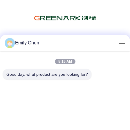
Sociale media
Emily Chen
5:15 AM
Snel contact
Good day, what product are you looking for?
Telefoon
86--18964553551
E-mail
info01@greenarkworld.com
Adres
Nr 253, Xuanchun-Road, Sanzao-Industrieterrein, het