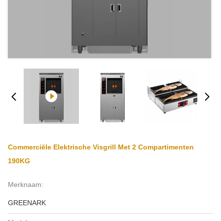
Commerciële Elektrische Visgrill Met 2 Compartimenten
190KG
Merknaam:
GREENARK