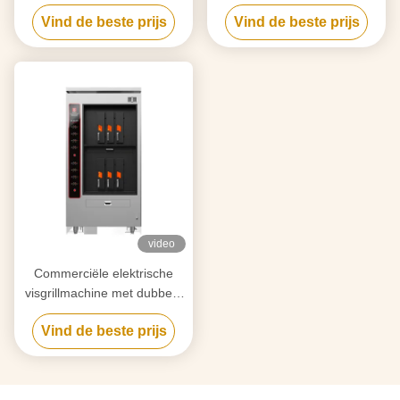
compartimenten 8 vissen
laag en 4 compartimenten
Vind de beste prijs
Vind de beste prijs
tegelijk BBQ Grill Oven
video
Commerciële elektrische
visgrillmachine met dubbele
laag en 6 compartimenten
Vind de beste prijs