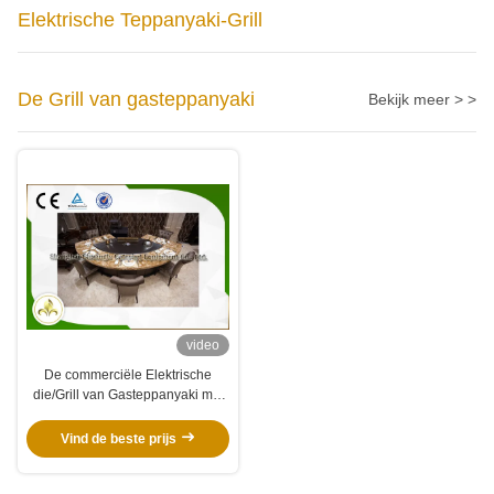
Elektrische Teppanyaki-Grill
De Grill van gasteppanyaki
Bekijk meer > >
video
De commerciële Elektrische
die/Grill van Gasteppanyaki met
Dampneerslagmiddel wordt
aangepast
Vind de beste prijs