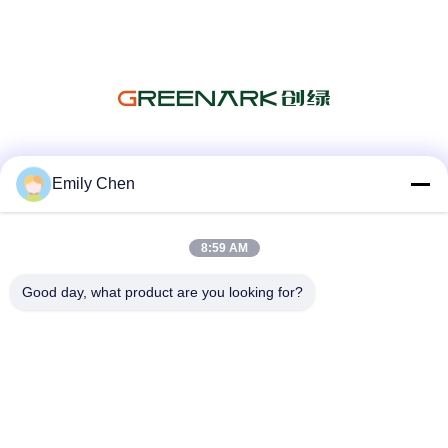
Sociale media
Emily Chen
8:59 AM
Snel contact
Good day, what product are you looking for?
Telefoon
86--18964553551
E-mail
info01@greenarkworld.com
Adres