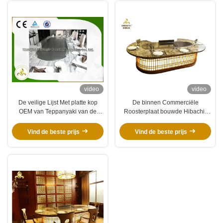
video
video
De veilige Lijst Met platte kop
De binnen Commerciële
OEM van Teppanyaki van de
Roosterplaat bouwde Hibachi-
Hoog rendement Binnengrill
Grill Ovale Vorm voor de Kip van
Elektrische
het Rundvleesschaap in
Vind de beste prijs
Vind de beste prijs