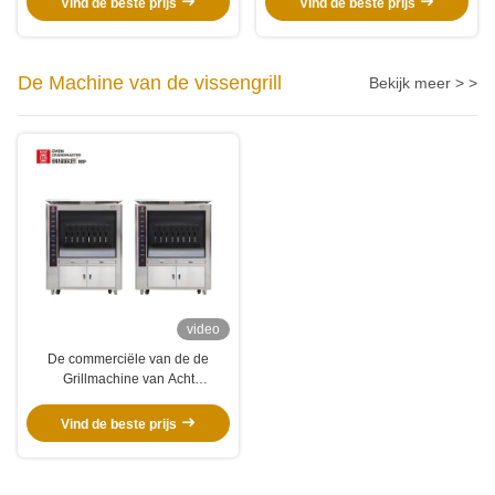
Vind de beste prijs
Vind de beste prijs
De Machine van de vissengrill
Bekijk meer > >
video
De commerciële van de de
Grillmachine van Acht
Ruimtenvissen Enige Laag 20KW
voor Keuken
Vind de beste prijs