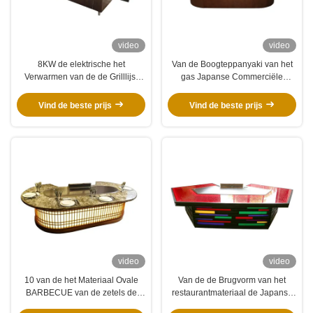
video
video
8KW de elektrische het
Van de Boogteppanyaki van het
Verwarmen van de de Grilllijst
gas Japanse Commerciële
van Rechthoekteppanyaki
Restaurant de Grilllijst
Commerciële Kokende Machine
Vind de beste prijs
Vind de beste prijs
video
video
10 van de het Materiaal Ovale
Van de de Brugvorm van het
BARBECUE van de zetels de
restaurantmateriaal de Japanse
Hete Verkopende Keuken Grill
Elektrische Lijst van Teppanyaki