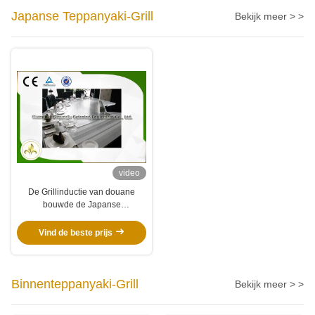
Japanse Teppanyaki-Grill
Bekijk meer > >
video
De Grillinductie van douane
bouwde de Japanse
Teppanyaki/Elektrische Hibachi
Cooktop Luchtventilator in
Vind de beste prijs
Binnenteppanyaki-Grill
Bekijk meer > >