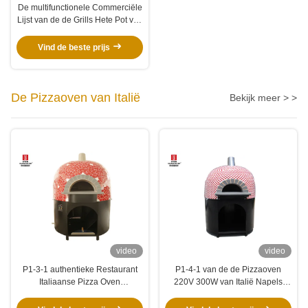
De multifunctionele Commerciële
Lijst van de de Grills Hete Pot van
de Houtskoolbarbecue voor
Hotel/Kantine
Vind de beste prijs
De Pizzaoven van Italië
Bekijk meer > >
video
video
P1-3-1 authentieke Restaurant
P1-4-1 van de de Pizzaoven
Italiaanse Pizza Oven
220V 300W van Italië Napels
Outdoor/Binnenφ 1000MM
Bestand Op hoge temperatuur
Binnengrootte