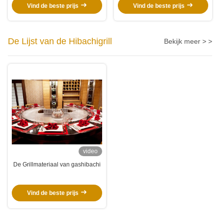
van Teppanyaki
voor Hotelrestaurant
Vind de beste prijs
Vind de beste prijs
De Lijst van de Hibachigrill
Bekijk meer > >
video
De Grillmateriaal van gashibachi
Vind de beste prijs