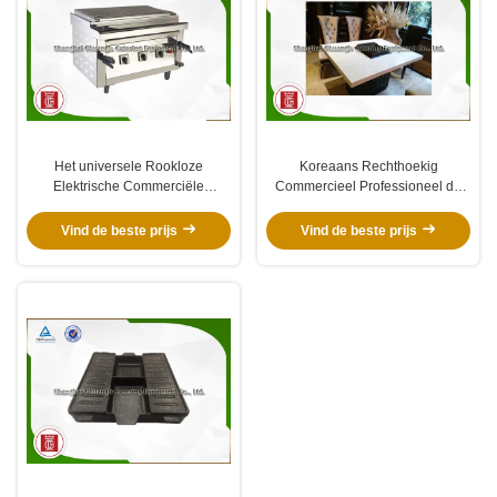
Het universele Rookloze
Koreaans Rechthoekig
Elektrische Commerciële
Commercieel Professioneel de
Roestvrije staal van
Barbecuemateriaal voor dubbel
Barbecuegrills
gebruik van Barbecuegrills
Vind de beste prijs
Vind de beste prijs